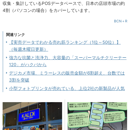
収集・集計しているPOSデータベースで、日本の店頭市場の約
4割（パソコンの場合）をカバーしています。
BCN＋R
関連リンク
【実売データでわかる売れ筋ランキング（1位～50位）】
（毎週木曜日更新）
強力な抗菌と洗浄力、大容量の「スーパーマルチクリーナー
120」がハクバから
デジカメ市場、ミラーレスの販売金額が6割超え、台数では
3割を突破
小型フォトプリンタが売れている、上位2社の新製品が人気