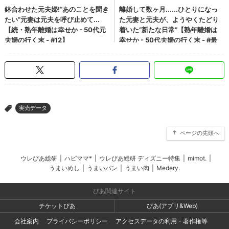
実売データ
>
ページの先頭へ
ウレぴあ総研
|
ハピママ*
|
ウレぴあ総研 ディズニー特集
|
mimot.
|
うまいめし
|
うまいパン
|
うまい肉
|
Medery.
ぴあ関連サイト
チケットぴあ
ぴあ(アプリ&Web)
会社案内
プライバシーポリシー
アクセスデータの利用・著作権等