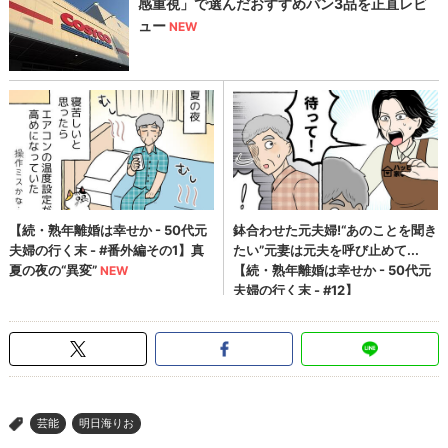
芸能
明日海りお
>