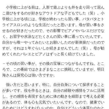
小学校に上がる前は、人形で遊ぶよりも外を走り回って泥ん
こ遊びをするのが好きなアウトドアな子どもでした（笑）。小
学校に上がる頃には、学校が終わったら習い事。バタバタとト
ライアスロンのような生活だったと思います。母が習い事をさ
せるのが好きだったので、その影響でピアノやバレエだけでな
く、お習字や水泳などたくさんの習い事に通っていたんです。
自分から唯一やってみたいとお願いしたのが新体操だったので
すが、それは１年ぐらいしか続きませんでした（笑）。母が勧
めてくれたバレエとピアノはずっと長く続けていました。
－その頃の習い事が、その後の宝塚につながるんですね。とこ
ろで、この番組ではさまざまなことに挑戦していますが、明日
海さんは探究心は強い方ですか。
強い方だと思います。特に、自分自身について探求すること
が多いです。役を作るときは、自分の経験や感情をフルに活用
し、その感情を表現するために体の動きを細部まで考える必要
があるので、体も心も元気でいたいんです。なので、健康でい
るためにはどうすればいいのか、自分はどういう体質なのかと