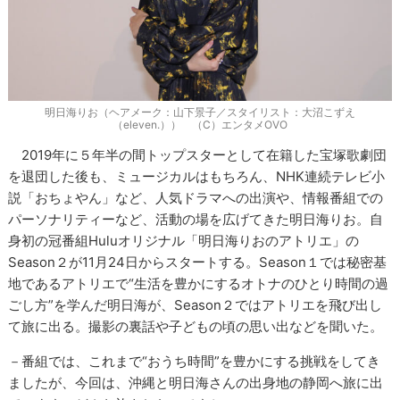
明日海りお（ヘアメーク：山下景子／スタイリスト：大沼こずえ
（eleven.）） （C）エンタメOVO
2019年に５年半の間トップスターとして在籍した宝塚歌劇団
を退団した後も、ミュージカルはもちろん、NHK連続テレビ小
説「おちょやん」など、人気ドラマへの出演や、情報番組での
パーソナリティーなど、活動の場を広げてきた明日海りお。自
身初の冠番組Huluオリジナル「明日海りおのアトリエ」の
Season２が11月24日からスタートする。Season１では秘密基
地であるアトリエで“生活を豊かにするオトナのひとり時間の過
ごし方”を学んだ明日海が、Season２ではアトリエを飛び出し
て旅に出る。撮影の裏話や子どもの頃の思い出などを聞いた。
－番組では、これまで“おうち時間”を豊かにする挑戦をしてき
ましたが、今回は、沖縄と明日海さんの出身地の静岡へ旅に出