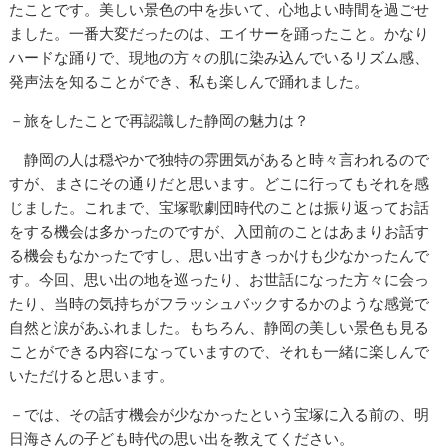
たことです。美しい景色の中を歩いて、心地よい時間を過ごせ
ました。一番大変だったのは、エイサーを踊ったこと。かなり
ハードな踊りで、現地の方々の肌に染み込んでいるリズム感、
発声法を知ることができ、私も楽しんで踊れました。
－旅をしたことで再認識した静岡の魅力は？
静岡の人は穏やかで独特の雰囲気があると時々言われるので
すが、まさにその通りだと思います。どこに行ってもそれを感
じました。これまで、宝塚歌劇団時代のことは振り返ってお話
をする機会は多かったのですが、入団前のことはあまりお話す
る機会もなかったですし、思い出すきっかけも少なかったんで
す。今回、思い出の地を巡ったり、お世話になった方々に会っ
たり、当時の気持ちがフラッシュバックするかのような感覚で
自然と涙があふれました。もちろん、静岡の美しい景色も見る
ことができる内容になっていますので、それも一緒に楽しんで
いただけると思います。
－では、その話す機会が少なかったという宝塚に入る前の、明
日海さんの子ども時代の思い出を教えてください。