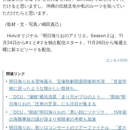
だけると思いますし、沖縄の伝統文化や私のルーツを知ってい
ただけたらと思います。
（取材・文・写真／嶋田真己）
Huluオリジナル「明日海りおのアトリエ」Season２は、11
月24日から#１と#２を独占配信スタート。11月26日から毎週土
曜に新エピソードを配信。
エンタメOVO
関連リンク
明日海りお＆望海風斗、宝塚歌劇団退団後初共演 「音楽学
校に戻ったような懐かしい気持ち」
「DCU」“瀬能”横浜流星「走り方がプロのよう」 “那由”明
日海りおの「圧巻の芝居」にも注目が集まる
「DCU」“那由”明日海りおの「悪い顔にゾクゾク」 15年前
の海難事故の謎が深まり視聴者の考察も加速
明日海りお、初ソロコンサートのツアーファイナル 「皆さ