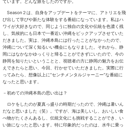
ています。どんな旅をしたのですか。
Season２は、自身をアップデートをテーマに、アトリエを飛
び出して学びや新たな体験をする番組になっています。私はハ
ワイが大好きなので、同じように独自の文化や伝統を色濃く残
し、気候的にも日本で一番近い沖縄をピックアップさせていた
だきました。実は、沖縄本島には行ったことがなかったので、
沖縄について深く知るいい機会にもなりました。それから、静
岡にはなかなかゆっくりと帰ることができずにいたので、今の
静岡を知りたいということと、視聴者の方に静岡の魅力をお伝
えできたらと思い、今回、行かせていただきました。実際に行
ってみたら、想像以上に“センチメンタルジャーニー”な番組に
なったと思います。
－初めての沖縄本島の思い出は？
ロケをしたのが夏真っ盛りの時期だったので、沖縄は暑いん
だなと思いました（笑）。ですが、海は美しいし、おいしい食
べ物がたくさんあるし、伝統文化にも挑戦することができ、い
い旅になったと思います。特に印象的だったのは、水牛に乗っ