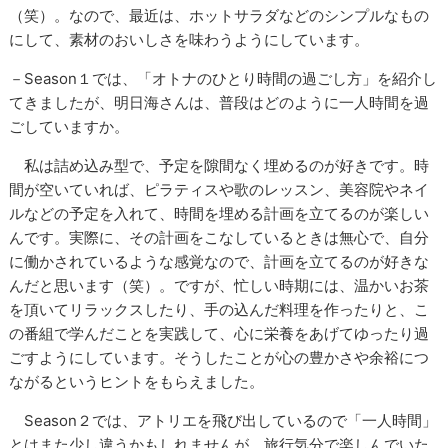
（笑）。なので、最近は、ホットサラダなどのシンプルなもの
にして、素材のおいしさを味わうようにしています。
－Season１では、「オトナのひとり時間の過ごし方」を紹介し
てきましたが、明日海さんは、普段はどのように一人時間を過
ごしていますか。
私は詰め込み型で、予定を隙間なく埋めるのが好きです。時
間が空いていれば、ピラティスや歌のレッスン、美容院やネイ
ルなどの予定を入れて、時間を埋める計画を立てるのが楽しい
んです。実際に、その計画をこなしているときは無心で、自分
に働かされているような感覚なので、計画を立てるのが好きな
んだと思います（笑）。ですが、忙しい時期には、温かいお茶
を頂いてリラックスしたり、手の込んだ料理を作ったりと、こ
の番組で学んだことを実践して、心に栄養をあげてゆったり過
ごすようにしています。そうしたことが心の豊かさや余裕につ
ながるというヒントをもらえました。
Season２では、アトリエを飛び出しているので「一人時間」
とはまた少し違うかもしれませんが、旅行気分で楽しんでいた