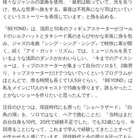
様々なジャンルの楽曲を使用。「最初は眠っていて、光を見つ
け、色んな世界へ旅をする。最後は不死鳥になり羽ばたいてい
くというストーリーを表現しています」と熱を込める。
『BEYOND』は、浅田と10名のフィギュアスケーターがゴール
ドのシルクハットとタキシード風のきらびやかな衣装に身を包
み、ジャズの名曲『シング・シング・シング』で軽快に幕が開
く。続く『アイ・ガット・リズム』では、ミュージカルを見て
いるような浅田のダンスがかわいらしい。「今までのアイスシ
ョーは、トップのスケーターが集まって自分のソロを1、2曲滑
り、トップスケーターだけでつないでいくというプログラムが
ほとんどで、滑る時間も長くて1人5分ぐらい。『BEYOND』は
私をメインに11人のキャストで15曲を滑ります。誰もやったこ
とがないショーを作りたいと思ったんです」。
注目のひとつは、現役時代にも滑った『シェヘラザード』『白
鳥の湖』を、ソロではなく、ペアで挑むことだ。「当時はまだ
自分自身も10代、20代で経験不足でした。でも32歳になり、今
回滑ることになって、これまで学んで経験してきたことすべて
が生かせると感じています。現役時代と今の滑りを比べてもら