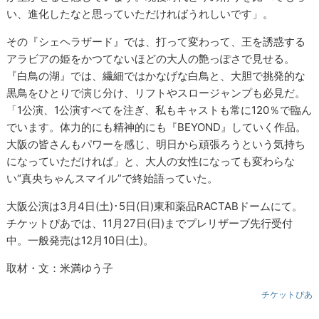
い、進化したなと思っていただければうれしいです」。
その『シェヘラザード』では、打って変わって、王を誘惑する
アラビアの姫をかつてないほどの大人の艶っぽさで見せる。
『白鳥の湖』では、繊細ではかなげな白鳥と、大胆で挑発的な
黒鳥をひとりで演じ分け、リフトやスロージャンプも必見だ。
「1公演、1公演すべてを注ぎ、私もキャストも常に120％で臨ん
でいます。体力的にも精神的にも『BEYOND』していく作品。
大阪の皆さんもパワーを感じ、明日から頑張ろうという気持ち
になっていただければ」と、大人の女性になっても変わらな
い“真央ちゃんスマイル”で終始語っていた。
大阪公演は3月4日(土)･5日(日)東和薬品RACTABドームにて。
チケットぴあでは、11月27日(日)までプレリザーブ先行受付
中。一般発売は12月10日(土)。
取材・文：米満ゆう子
チケットぴあ