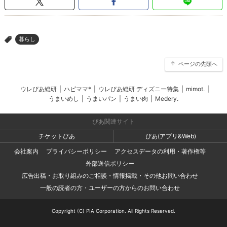
暮らし
>
ページの先頭へ
ウレぴあ総研
|
ハピママ*
|
ウレぴあ総研 ディズニー特集
|
mimot.
|
うまいめし
|
うまいパン
|
うまい肉
|
Medery.
ぴあ関連サイト
チケットぴあ
ぴあ(アプリ&Web)
会社案内
プライバシーポリシー
アクセスデータの利用・著作権等
外部送信ポリシー
広告出稿・お取り組みのご相談・情報掲載・その他お問い合わせ
一般の読者の方・ユーザーの方からのお問い合わせ
Copyright (C) PIA Corporation. All Rights Reserved.