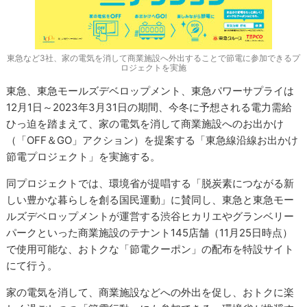
東急など3社、家の電気を消して商業施設へ外出することで節電に参加できるプ
ロジェクトを実施
東急、東急モールズデベロップメント、東急パワーサプライは
12月1日～2023年3月31日の期間、今冬に予想される電力需給
ひっ迫を踏まえて、家の電気を消して商業施設へのお出かけ
（「OFF＆GO」アクション）を提案する「東急線沿線お出かけ
節電プロジェクト」を実施する。
同プロジェクトでは、環境省が提唱する「脱炭素につながる新
しい豊かな暮らしを創る国民運動」に賛同し、東急と東急モー
ルズデベロップメントが運営する渋谷ヒカリエやグランベリー
パークといった商業施設のテナント145店舗（11月25日時点）
で使用可能な、おトクな「節電クーポン」の配布を特設サイト
にて行う。
家の電気を消して、商業施設などへの外出を促し、おトクに楽