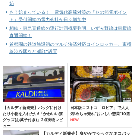
始
もう始まっている！ 電気代高騰対策の「冬の節電ポイン
ト」受付開始の電力会社が日々増加中
相鉄・東急直通線の運行計画概要判明、いずみ野線は東横線
直通開始！
首都圏の鉄道施設初のマルチ決済対応コインロッカー、東横
線渋谷駅など8駅に設置