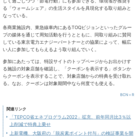
しく過ごしつつ「節電行動」にも参加できる、環境省が推奨す
る「ウォームシェア」の生活スタイルを具現化する取り組みと
なっている。
各商業施設内、東急線車内にあるTOQビジョンといったグルー
プの媒体を通じて周知活動を行うとともに、同取り組みに賛同
している東京電力エナジーパートナーとの協業によって、幅広
い人に参加してもらえるよう取り組んでいく。
参加にあたっては、特設サイトのトップページからお出かけす
る施設の対象店舗を確認し、「クーポンを表示する」ボタンか
らクーポンを表示することで、対象店舗からの特典を受け取れ
る。なお、クーポンは対象期間中なら何度でも使える。
BCN＋R
関連リンク
「TEPCO省エネプログラム2022」拡充、前年同月比3％以
上削減で特典上乗せ
上新電機、大阪府の「脱炭素ポイント付与」の検証事業を開