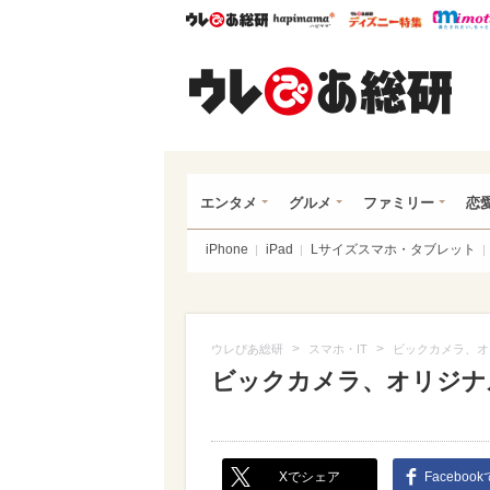
ウレぴあ総研
ハピママ*
ウレぴあ
ウレ
エンタメ
グルメ
ファミリー
恋
iPhone
iPad
Lサイズスマホ・タブレット
>
>
ウレぴあ総研
スマホ・IT
ビックカメラ、オ
ビックカメラ、オリジナ
Xでシェア
Faceboo