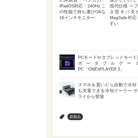
2.5K画質・ペン入力・
懐かしいけど
iPadOS対応・240Hz こ
現代仕様 ペ
の性能で持ち運びOKな
タ型モバ充
16インチモニター
MagSafe
すい
PCモードやタブレットモード
ポータブルゲー
PC「ONEXPLAYER 3」
スマホを置いたら自動で冷却
も充電できる冷却クーラー 
ライから登場
>
新製品