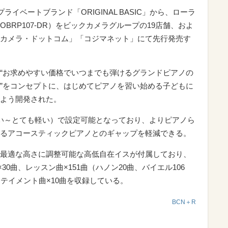
ライベートブランド「ORIGINAL BASIC」から、ローラ
BRP107-DR）をビックカメラグループの19店舗、およ
カメラ・ドットコム」「コジマネット」にて先行発売す
“お求めやすい価格でいつまでも弾けるグランドピアノの
”をコンセプトに、はじめてピアノを習い始める子どもに
よう開発された。
い～とても軽い）で設定可能となっており、よりピアノら
るアコースティックピアノとのギャップを軽減できる。
最適な高さに調整可能な高低自在イスが付属しており、
30曲、レッスン曲×151曲（ハノン20曲、バイエル106
テイメント曲×10曲を収録している。
BCN＋R