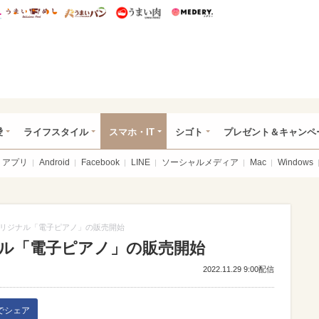
総研 ディズニー特集
mimot.
うまいめし
うまいパン
うまい肉
Medery.
ぴあ総研（うれぴあ）
愛
ライフスタイル
スマホ・IT
シゴト
プレゼント＆キャンペ
アプリ
Android
Facebook
LINE
ソーシャルメディア
Mac
Windows
リジナル「電子ピアノ」の販売開始
ル「電子ピアノ」の販売開始
2022.11.29 9:00配信
kでシェア