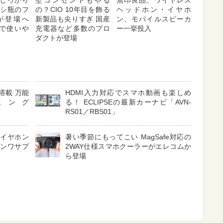
しっかり
壁コンセントもやる
無印良品、ワイヤレス
プシ瓶のフ
の？CIO 10年目を飾る
ヘッドホン・イヤホ
が登場へ
新製品も尖りすぎ 国産
ン、モバイルスピーカ
対応で使いや
充電器など多数のプロ
ー一挙投入
ダクトが登場
搭載 万能
HDMI入力対応でスマホ動画も楽しめ
ミング
る！ ECLIPSEの最新カーナビ「AVN-
RS01／RBS01」
 イヤホン
暑い季節にもってこい MagSafe対応の
サンワサプ
2WAY仕様スマホクーラーがエレコムか
ら登場