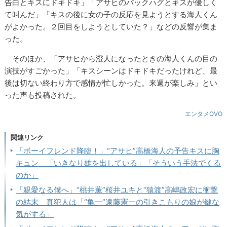
告白とキスにドキドキ」「アサヒのバックハグとキスが優しく
て叫んだ」「キスの後に女の子の反応を見ようとする海人くん
がよかった。２回目をしようとしていた？」などの反響が集ま
った。
そのほか、「アサヒから澄人になったときの海人くんの目の
演技がすごかった」「キスシーンはドキドキだったけれど、最
後は切ない終わり方で感情が忙しかった。来週が楽しみ」とい
った声も投稿された。
エンタメOVO
関連リンク
「ボーイフレンド降臨！」“アサヒ”高橋海人の予告キスに胸
キュン 「いきなり雄を出している」「そういう手法でくる
のか」
「親愛なる僕へ」“桃井薫”桜井ユキと“猿渡”高嶋政宏に衝撃
の結末 真犯人は「“亀一”遠藤憲一の引きこもりの娘が鍵な
気がする」