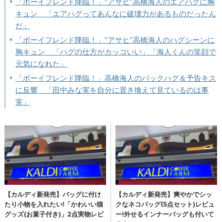
「ボーイフレンド降臨！」“アサヒ”高橋海人のエアハグに胸
キュン 「エアハグってあんなに破壊力があるものだったん
だ」
「ボーイフレンド降臨！」“アサヒ”高橋海人のハグシーンに
胸キュン 「ハグの仕方がカッコいい」「海人くんの笑顔で
元気になれた」
「ボーイフレンド降臨！」高橋海人のバックハグ＆予告キス
に反響 「田中みな実を自分に置き換えて見ているのは事
実」