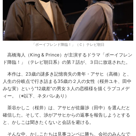
「ボーイフレンド降臨！」（Ｃ）テレビ朝日
高橋海人（King & Prince）が主演するドラマ「ボーイフレン
ド降臨！」（テレビ朝日系）の第７話が、３日に放送された。
本作は、23歳の謎多き記憶喪失の青年・アサヒ（高橋）と、
人生の分岐点で行き詰まる35歳の２人の女性（桜井ユキ、田中
みな実）という“12歳差”の男女３人の恋模様を描くラブコメデ
ィー。（※以下、ネタバレあり）
茶谷かしこ（桜井）は、アサヒが佐藤渉（田中）を選んだと
確信した。そして、渉がアサヒからの返事を報告しようとする
と、かしこは聞きたくないと会話を避ける。
そんな中、かしこたちは見事コンペに勝ち、会社のみんなで