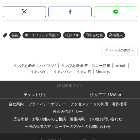
芸能
ボーイフレンド降臨！
桜井ユキ
田中みな実
高橋海人
>
ページの先頭へ
ウレぴあ総研
|
ハピママ*
|
ウレぴあ総研 ディズニー特集
|
mimot.
|
うまいめし
|
うまいパン
|
うまい肉
|
Medery.
ぴあ関連サイト
チケットぴあ
ぴあ(アプリ&Web)
会社案内
プライバシーポリシー
アクセスデータの利用・著作権等
外部送信ポリシー
広告出稿・お取り組みのご相談・情報掲載・その他お問い合わせ
一般の読者の方・ユーザーの方からのお問い合わせ