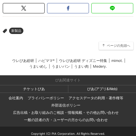
新製品
>
ページの先頭へ
ウレぴあ総研
|
ハピママ*
|
ウレぴあ総研 ディズニー特集
|
mimot.
|
うまいめし
|
うまいパン
|
うまい肉
|
Medery.
ぴあ関連サイト
チケットぴあ
ぴあ(アプリ&Web)
会社案内
プライバシーポリシー
アクセスデータの利用・著作権等
外部送信ポリシー
広告出稿・お取り組みのご相談・情報掲載・その他お問い合わせ
一般の読者の方・ユーザーの方からのお問い合わせ
Copyright (C) PIA Corporation. All Rights Reserved.