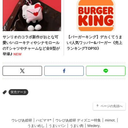
実売データ
>
ページの先頭へ
ウレぴあ総研
|
ハピママ*
|
ウレぴあ総研 ディズニー特集
|
mimot.
|
うまいめし
|
うまいパン
|
うまい肉
|
Medery.