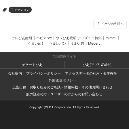
ファッション
>
ページの先頭へ
ウレぴあ総研
|
ハピママ*
|
ウレぴあ総研 ディズニー特集
|
mimot.
|
うまいめし
|
うまいパン
|
うまい肉
|
Medery.
ぴあ関連サイト
チケットぴあ
ぴあ(アプリ&Web)
会社案内
プライバシーポリシー
アクセスデータの利用・著作権等
外部送信ポリシー
広告出稿・お取り組みのご相談・情報掲載・その他お問い合わせ
一般の読者の方・ユーザーの方からのお問い合わせ
Copyright (C) PIA Corporation. All Rights Reserved.