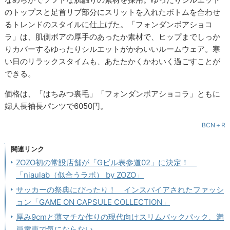
のトップスと足首リブ部分にスリットを入れたボトムを合わせ
るトレンドのスタイルに仕上げた。「フォンダンボアショコ
ラ」は、肌側ボアの厚手のあったか素材で、ヒップまでしっか
りカバーするゆったりシルエットがかわいいルームウェア。寒
い日のリラックスタイムも、あたたかくかわいく過ごすことが
できる。
価格は、「はちみつ裏毛」「フォンダンボアショコラ」ともに
婦人長袖長パンツで6050円。
BCN＋R
関連リンク
ZOZO初の常設店舗が「Gビル表参道02」に決定！
「niaulab（似合うラボ） by ZOZO」
サッカーの祭典にぴったり！ インスパイアされたファッシ
ョン「GAME ON CAPSULE COLLECTION」
厚み9cmと薄マチな作りの現代向けスリムバックパック、満
員電車で気にならない