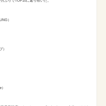
2か月ぶりでTOP10に返り咲いた。
SUNG）
ープ）
）
le）