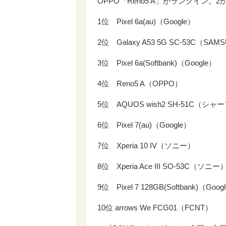
OPPO「Reno5 A」がランクイン。
1位 Pixel 6a(au)（Google）
2位 Galaxy A53 5G SC-53C（SAM
3位 Pixel 6a(Softbank)（Google）
4位 Reno5 A（OPPO）
5位 AQUOS wish2 SH-51C（シャ
6位 Pixel 7(au)（Google）
7位 Xperia 10 IV（ソニー）
8位 Xperia Ace III SO-53C（ソニー
9位 Pixel 7 128GB(Softbank)（Goog
10位 arrows We FCG01（FCNT）