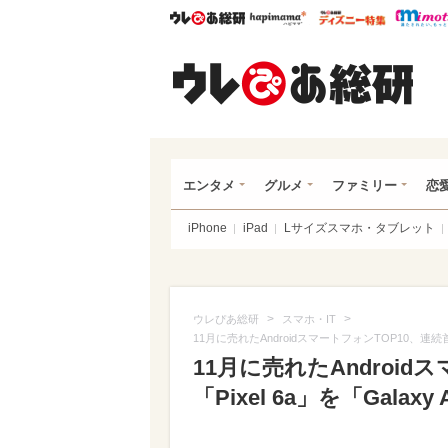
ウレぴあ総研
ハピママ*
ウレぴあ
ウレ
エンタメ
グルメ
ファミリー
恋
iPhone
iPad
Lサイズスマホ・タブレット
>
>
ウレぴあ総研
スマホ・IT
11月に売れたAndroidスマートフォンTOP10、連続首位の「
11月に売れたAndroid
「Pixel 6a」を「Galaxy