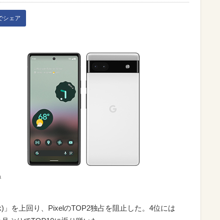
kでシェア
a
bank)」を上回り、PixelのTOP2独占を阻止した。4位には