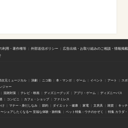
の利用・著作権等
外部送信ポリシー
広告出稿・お取り組みのご相談・情報掲載
せ
.5次元ミュージカル
演劇
ニコ動
本・マンガ
ゲーム
イベント
アート
スポ
レジャー
混雑対策
テレビ・映画
ディズニーグッズ
アプリ・ゲーム
ディズニーパス
酒
コンビニ
カフェ・ショップ
ファミレス
かけ
マナー・身だしなみ
節約
ダイエット・健康
家電
文房具
雑貨
キッチ
〜シェアしたくなる〜 至福な体験・旅特集
ペット特集：ウチのかぞく
特集 カラダ