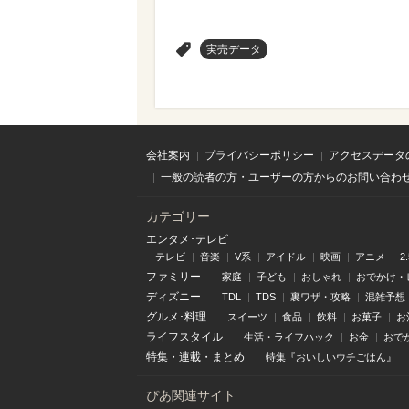
>
実売データ
会社案内
プライバシーポリシー
アクセスデータ
一般の読者の方・ユーザーの方からのお問い合わ
カテゴリー
エンタメ･テレビ
テレビ
音楽
V系
アイドル
映画
アニメ
2
ファミリー
家庭
子ども
おしゃれ
おでかけ・
ディズニー
TDL
TDS
裏ワザ・攻略
混雑予想
グルメ･料理
スイーツ
食品
飲料
お菓子
お
ライフスタイル
生活・ライフハック
お金
おで
特集
・
連載
・
まとめ
特集『おいしいウチごはん』
ぴあ関連サイト