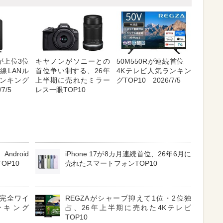
が上位3位
キヤノンがソニーとの
50M550Rが連続首位
線LANル
首位争い制する、26年
4Kテレビ人気ランキン
ンキング
上半期に売れたミラー
グTOP10 2026/7/5
7/5
レス一眼TOP10
ndroid
iPhone 17が8カ月連続首位、26年6月に
OP10
売れたスマートフォンTOP10
3 完全ワイ
REGZAがシャープ抑えて1位・2位独
ンキング
占、26年上半期に売れた4Kテレビ
TOP10