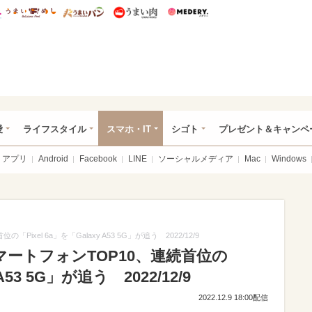
総研 ディズニー特集
mimot.
うまいめし
うまいパン
うまい肉
Medery.
ぴあ総研（うれぴあ）
愛
ライフスタイル
スマホ・IT
シゴト
プレゼント＆キャンペ
アプリ
Android
Facebook
LINE
ソーシャルメディア
Mac
Windows
Pixel 6a」を「Galaxy A53 5G」が追う 2022/12/9
スマートフォンTOP10、連続首位の
 A53 5G」が追う 2022/12/9
2022.12.9 18:00配信