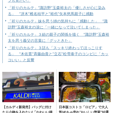
フも見たい」
「祈りのカルテ」“諏訪野”玉森裕太の「優しさが心に染み
る」 “冴木”椎名桔平と“裕也”矢本悠馬親子に感動
「祈りのカルテ」妹を思う姉の気持ちに「感動した」 “諏
訪野”玉森裕太の涙に「一緒になって泣いてしまった」
「祈りのカルテ」３組の親子の関係を描く “諏訪野”玉森裕
太を思う義父の言葉に「グッときた」
「祈りのカルテ」３話も「スッキリ終わってほっこりす
る」 “木佐貫”斉藤由貴と“立石”松雪泰子のコンビに「カッ
コいい」と反響