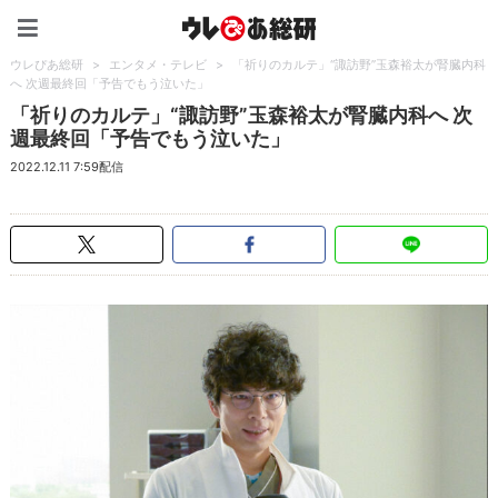
ウレぴあ総研（うれぴあ）
ウレぴあ総研
>
エンタメ・テレビ
>
「祈りのカルテ」“諏訪野”玉森裕太が腎臓内科
へ 次週最終回「予告でもう泣いた」
「祈りのカルテ」“諏訪野”玉森裕太が腎臓内科へ 次
週最終回「予告でもう泣いた」
2022.12.11 7:59配信