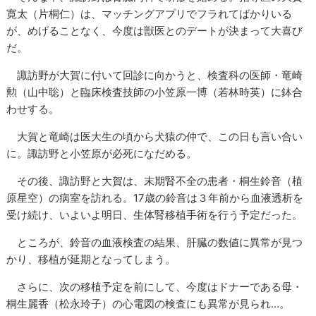
寛太（片桐仁）は、マッチングアプリでフラれてばかりいる
が、めげることなく、今度は獣医とのデートが決まって大喜び
だ。
諏訪野が大賀に付いて回診に向かうと、検査科の医師・竜崎
勲（山中聡）と臨床検査技師の小笠原一博（若林時英）に鉢合
わせする。
大賀と竜崎は医大生の頃から犬猿の仲で、この日も言い合い
に。諏訪野と小笠原が必死になだめる。
その後、諏訪野と大賀は、末期腎不全の患者・桐生鈴音（植
原星空）の病室を訪れる。17歳の鈴音は３年前から血液透析を
受け続け、いよいよ明日、生体腎移植手術を行う予定だった。
ところが、鈴音の血液検査の結果、肝臓の数値に異常が見つ
かり、移植が延期となってしまう。
さらに、次の移植予定を前にして、今度はドナーである母・
桐生麗香（松永玲子）の心電図の検査にも異常が見られ…。