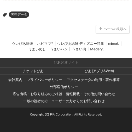
実売データ
>
ページの先頭へ
ウレぴあ総研
|
ハピママ*
|
ウレぴあ総研 ディズニー特集
|
mimot.
|
うまいめし
|
うまいパン
|
うまい肉
|
Medery.
ぴあ関連サイト
チケットぴあ
ぴあ(アプリ&Web)
会社案内
プライバシーポリシー
アクセスデータの利用・著作権等
外部送信ポリシー
広告出稿・お取り組みのご相談・情報掲載・その他お問い合わせ
一般の読者の方・ユーザーの方からのお問い合わせ
Copyright (C) PIA Corporation. All Rights Reserved.