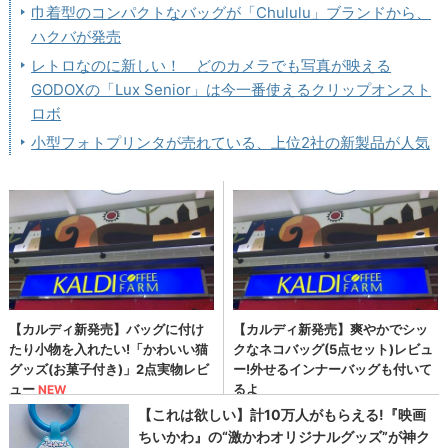
巾着型のコンパクトなバッグが「Chululu」ブランドから、
ハクバが発売
レトロなのに新しい！ どのカメラでも写真が映える
GODOXの「Lux Senior」は今一番使えるクリップオンスト
ロボ
小型フォトプリンタが売れている、上位2社の新製品が人気