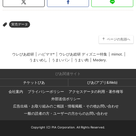
実売データ
>
ページの先頭へ
ウレぴあ総研
|
ハピママ*
|
ウレぴあ総研 ディズニー特集
|
mimot.
|
うまいめし
|
うまいパン
|
うまい肉
|
Medery.
ぴあ関連サイト
チケットぴあ
ぴあ(アプリ&Web)
会社案内
プライバシーポリシー
アクセスデータの利用・著作権等
外部送信ポリシー
広告出稿・お取り組みのご相談・情報掲載・その他お問い合わせ
一般の読者の方・ユーザーの方からのお問い合わせ
Copyright (C) PIA Corporation. All Rights Reserved.