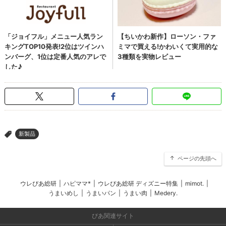
新製品
>
ページの先頭へ
ウレぴあ総研
|
ハピママ*
|
ウレぴあ総研 ディズニー特集
|
mimot.
|
うまいめし
|
うまいパン
|
うまい肉
|
Medery.
ぴあ関連サイト