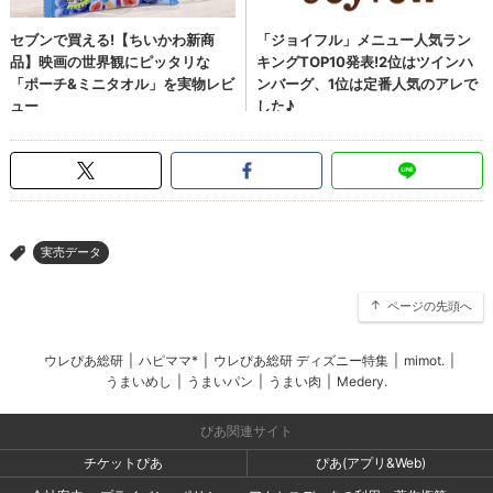
実売データ
>
ページの先頭へ
ウレぴあ総研
|
ハピママ*
|
ウレぴあ総研 ディズニー特集
|
mimot.
|
うまいめし
|
うまいパン
|
うまい肉
|
Medery.
ぴあ関連サイト
チケットぴあ
ぴあ(アプリ&Web)