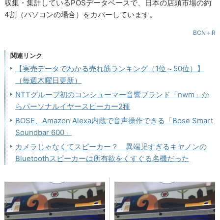
収集・集計しているPOSデータベースで、日本の店頭市場の約
4割（パソコンの場合）をカバーしています。
BCN＋R
関連リンク
【実売データでわかる売れ筋ランキング（1位～50位）】
（毎週木曜日更新）
NTTグループ初のコンシューマー音響ブランド「nwm」か
らパーソナルイヤースピーカー2種
BOSE、Amazon Alexa内蔵で音声操作できる「Bose Smart
Soundbar 600」
カメラじゃなくてスピーカー？ 異端児すぎるキヤノンの
Bluetoothスピーカーは所有欲をくすぐる名機だった