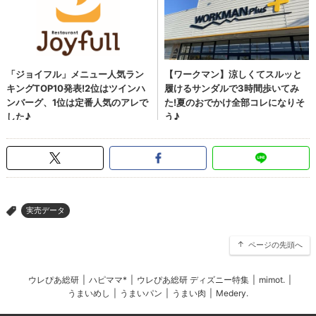
実売データ
>
ページの先頭へ
ウレぴあ総研
|
ハピママ*
|
ウレぴあ総研 ディズニー特集
|
mimot.
|
うまいめし
|
うまいパン
|
うまい肉
|
Medery.