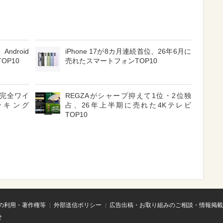
ndroid
iPhone 17が8カ月連続首位、26年6月に
OP10
売れたスマートフォンTOP10
3 完全ワイ
REGZAがシャープ抑えて1位・2位独
ンキング
占、26年上半期に売れた4Kテレビ
TOP10
の利用・著作権等
外部送信ポリシー
広告出稿・お取り組みのご相談・情報掲載
せ