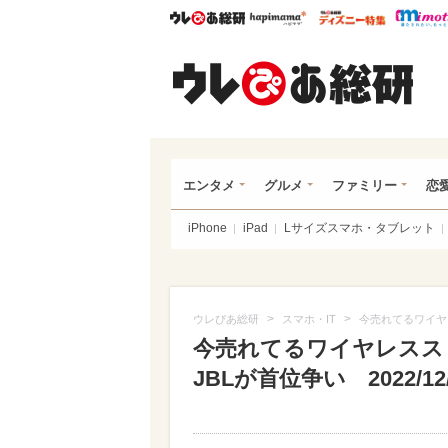
ウレぴあ総研
ハピママ*
ウレぴあ
ウレ
エンタメ
グルメ
ファミリー
恋
iPhone
iPad
Lサイズスマホ・タブレット
>
>
ウレぴあ総研
スマホ・IT
今売れてるワイヤレス
今売れてるワイヤレススピー
JBLが首位争い 2022/12/