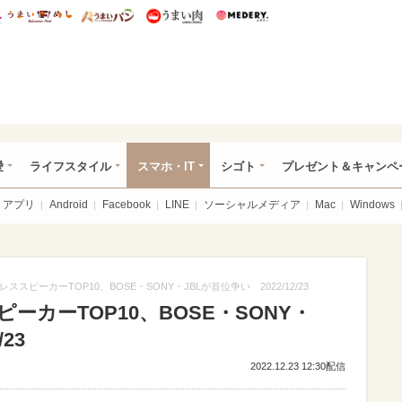
総研 ディズニー特集
mimot.
うまいめし
うまいパン
うまい肉
Medery.
ぴあ総研（うれぴあ）
愛
ライフスタイル
スマホ・IT
シゴト
プレゼント＆キャンペ
アプリ
Android
Facebook
LINE
ソーシャルメディア
Mac
Windows
スピーカーTOP10、BOSE・SONY・JBLが首位争い 2022/12/23
カーTOP10、BOSE・SONY・
23
2022.12.23 12:30配信