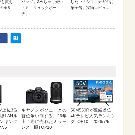
が上位3位
キヤノンがソニーとの
50M550Rが連続首位
線LANル
首位争い制する、26年
4Kテレビ人気ランキン
ンキング
上半期に売れたミラー
グTOP10 2026/7/5
7/5
レス一眼TOP10