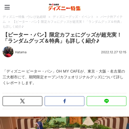
ディズニー特集 -ウレぴあ
ディズニー特集 -ウレぴあ総研
>
ディズニーグッズ・イベント
>
パーク外アイテ
ム
>
【ピーター・パン】限定カフェにグッズが超充実！「ランダムグッズ＆特典」
も詳しく紹介♪
【ピーター・パン】限定カフェにグッズが超充実！
「ランダムグッズ＆特典」も詳しく紹介♪
Hatama
2022.12.27 12:15
「ディズニー ピーター・パン」OH MY CAFEが、東京・大阪・名古屋の
三大都市にて、期間限定オープン!カフェオリジナルグッズについて詳し
くレポートします。