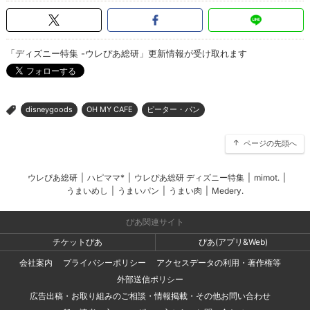
「ディズニー特集 -ウレぴあ総研」更新情報が受け取れます
disneygoods
OH MY CAFE
ピーター・パン
>
ページの先頭へ
ウレぴあ総研
|
ハピママ*
|
ウレぴあ総研 ディズニー特集
|
mimot.
|
うまいめし
|
うまいパン
|
うまい肉
|
Medery.
ぴあ関連サイト
チケットぴあ
ぴあ(アプリ&Web)
会社案内
プライバシーポリシー
アクセスデータの利用・著作権等
外部送信ポリシー
広告出稿・お取り組みのご相談・情報掲載・その他お問い合わせ