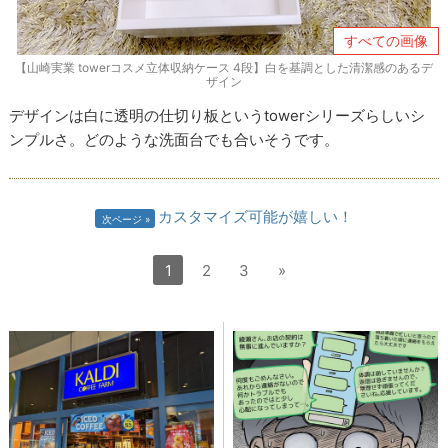
すべての画像
【山崎実業 towerコスメ立体収納ケース 4段】白を基調とした清潔感のあるデ
ザイン
デザインは白に透明の仕切り板というtowerシリーズらしいシ
ンプルさ。どのような洗面台でも合いそうです。
カスタマイズ可能が嬉しい！
次ページ
1
2
3
»