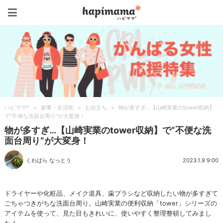
ハピママ*
ハピママ*
>
家事・生活術
>
お役立ち
>
物が多すぎ…【山崎実業のtower収納】
で“不便な洗面台周り”が大変身！
物が多すぎ…【山崎実業のtower収納】で“不便な洗
面台周り”が大変身！
くわばら なっとう
2023.1.9 9:00
ドライヤーや化粧品、メイク道具、歯ブラシなど収納したい物が多すぎて
ごちゃつきがちな洗面台周り。山崎実業の便利収納「tower」シリーズの
アイテムを使って、見た目もきれいに、使いやすく整理整頓してみまし