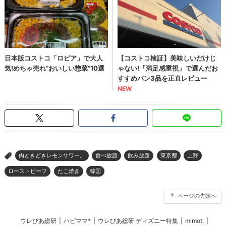
肉ときどきレモンサワー。
食べ放題
飲み放題
東京都
上野
>
ローストビーフ
たこ焼き
韓国
ページの先頭へ
ウレぴあ総研
|
ハピママ*
|
ウレぴあ総研 ディズニー特集
|
mimot.
|