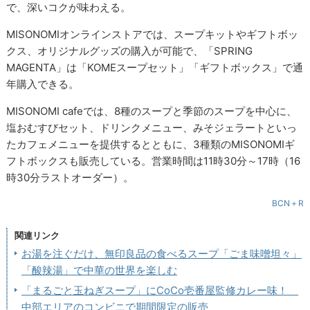
で、深いコクが味わえる。
MISONOMIオンラインストアでは、スープキットやギフトボッ
クス、オリジナルグッズの購入が可能で、「SPRING
MAGENTA」は「KOMEスープセット」「ギフトボックス」で通
年購入できる。
MISONOMI cafeでは、8種のスープと季節のスープを中心に、
塩おむすびセット、ドリンクメニュー、みそジェラートといっ
たカフェメニューを提供するとともに、3種類のMISONOMIギ
フトボックスも販売している。営業時間は11時30分～17時（16
時30分ラストオーダー）。
BCN＋R
関連リンク
お湯を注ぐだけ、無印良品の食べるスープ「ごま味噌坦々」
「酸辣湯」で中華の世界を楽しむ
「まるごと玉ねぎスープ」にCoCo壱番屋監修カレー味！
中部エリアのコンビニで期間限定の販売