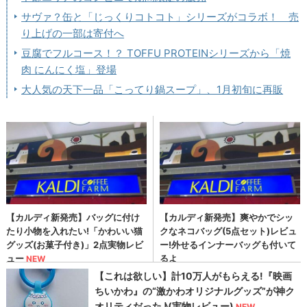
サヴァ？缶と「じっくりコトコト」シリーズがコラボ！ 売
り上げの一部は寄付へ
豆腐でフルコース！？ TOFFU PROTEINシリーズから「焼
肉 にんにく塩」登場
大人気の天下一品「こってり鍋スープ」、1月初旬に再販