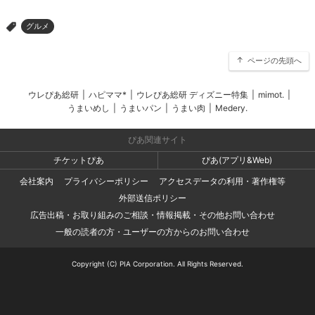
グルメ
>
ページの先頭へ
ウレぴあ総研
|
ハピママ*
|
ウレぴあ総研 ディズニー特集
|
mimot.
|
うまいめし
|
うまいパン
|
うまい肉
|
Medery.
ぴあ関連サイト
チケットぴあ
ぴあ(アプリ&Web)
会社案内
プライバシーポリシー
アクセスデータの利用・著作権等
外部送信ポリシー
広告出稿・お取り組みのご相談・情報掲載・その他お問い合わせ
一般の読者の方・ユーザーの方からのお問い合わせ
Copyright (C) PIA Corporation. All Rights Reserved.