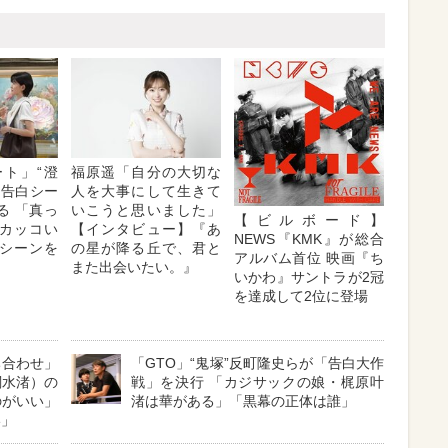
ト」“澄
福原遥「自分の大切な
の告白シー
人を大事にして生きて
る 「真っ
いこうと思いました」
【ビルボード】
カッコい
【インタビュー】『あ
NEWS『KMK』が総合
シーンを
の星が降る丘で、君と
アルバム首位 映画『ち
また出会いたい。』
いかわ』サントラが2冠
を達成して2位に登場
ち合わせ」
「GTO」“鬼塚”反町隆史らが「告白大作
関水渚）の
戦」を決行 「カジサックの娘・梶原叶
のがいい」
渚は華がある」「黒幕の正体は誰」
い」