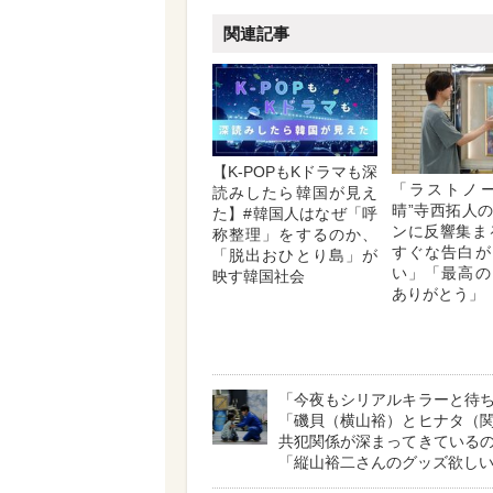
関連記事
【K-POPもKドラマも深
「ラストノー
読みしたら韓国が見え
晴”寺西拓人
た】#韓国人はなぜ「呼
ンに反響集ま
称整理」をするのか、
すぐな告白が
「脱出おひとり島」が
い」「最高の
映す韓国社会
ありがとう」
「今夜もシリアルキラーと待
「磯貝（横山裕）とヒナタ（
共犯関係が深まってきている
「縦山裕二さんのグッズ欲し