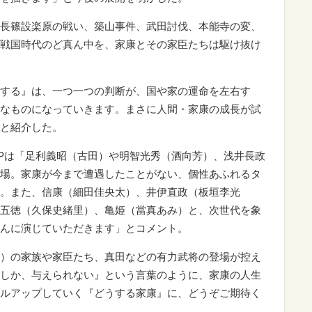
長篠設楽原の戦い、築山事件、武田討伐、本能寺の変、
戦国時代のど真ん中を、家康とその家臣たちは駆け抜け
する』は、一つ一つの判断が、国や家の運命を左右す
なものになっていきます。まさに人間・家康の成長が試
と紹介した。
Pは「足利義昭（古田）や明智光秀（酒向芳）、浅井長政
場。家康が今まで遭遇したことがない、個性あふれるタ
。また、信康（細田佳央太）、井伊直政（板垣李光
五徳（久保史緒里）、亀姫（當真あみ）と、次世代を象
んに演じていただきます」とコメント。
）の家族や家臣たち、真田などの有力武将の登場が控え
しか、与えられない』という言葉のように、家康の人生
ルアップしていく『どうする家康』に、どうぞご期待く