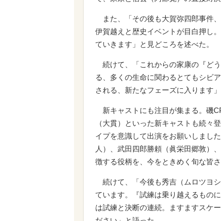
また、「その後も大賀弥四郎事件、
伊賀越えと歴史イベントが目白押し。
ていきます」と見どころを述べた。
続けて、「これからの家康の『どう
る、多くの生命に関わるとてもシビア
される、新たなフェーズに入ります」
新キャストにも注目が集まる。磯C
（大貫）といった新キャストも続々登
イプを意識して出演をお願いしました
人）、武田四郎勝頼（眞栄田郷敦）、
徴する役柄を、今をときめく旬な皆さ
続けて、「今後も秀吉（ムロツヨシ
ています。『試練は乗り越えるものに
は試練と決断の連続。ますますスケー
ださい」と語った。