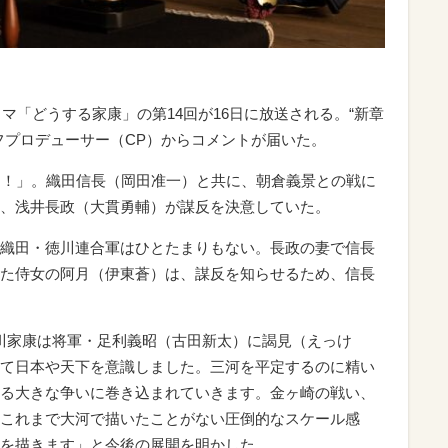
マ「どうする家康」の第14回が16日に放送される。“新章
フプロデューサー（CP）からコメントが届いた。
る！」。織田信長（岡田准一）と共に、朝倉義景との戦に
、浅井長政（大貫勇輔）が謀反を決意していた。
織田・徳川連合軍はひとたまりもない。長政の妻で信長
た侍女の阿月（伊東蒼）は、謀反を知らせるため、信長
川家康は将軍・足利義昭（古田新太）に謁見（えっけ
て日本や天下を意識しました。三河を平定するのに精い
る大きな争いに巻き込まれていきます。金ヶ崎の戦い、
これまで大河で描いたことがない圧倒的なスケール感
を描きます」と今後の展開を明かした。