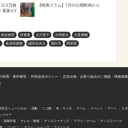
11.5万枚
【映画コラム】7月の公開映画から
 葛葉が2
久保史緒里
伊東蒼
北川景子
古田新太
大貫勇輔
み
眞栄田郷敦
細田佳央太
酒向芳
阿部寛
の利用・著作権等
外部送信ポリシー
広告出稿・お取り組みのご相談・情報掲載
せ
.5次元ミュージカル
演劇
ニコ動
本・マンガ
ゲーム
イベント
アート
スポ
レジャー
混雑対策
テレビ・映画
ディズニーグッズ
アプリ・ゲーム
ディズニーパス
酒
コンビニ
カフェ・ショップ
ファミレス