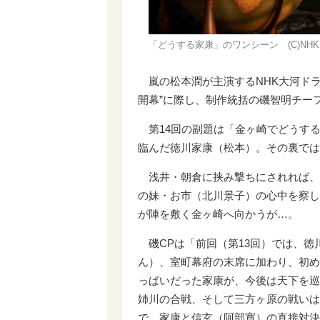
「どうする家康」のワンシーン (C)NHK
嵐の松本潤が主演するNHK大河ドラ
開幕”に際し、制作統括の磯智明チー
第14回の副題は「金ヶ崎でどうす
臨んだ徳川家康（松本）。その裏では
浅井・朝倉に挟み撃ちにされれば、
の妹・お市（北川景子）の心中を察し
が陣を敷く金ヶ崎へ向かうが…。
磯CPは「前回（第13回）では、徳
ん）、室町幕府の末席に加わり、初め
っぱいだった家康が、今後は天下を巡
姉川の合戦、そして三方ヶ原の戦いは
で、家康と信玄（阿部寛）の直接対決