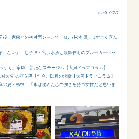
エンタメOVO
昭役 家康との初対面シーンで「MJ（松本潤）はすごく喜ん
まれない」 息子役・宮沢氷魚と歌舞伎町のブルーカーペッ
都へゆく」家康、新たなステージへ【大河ドラマコラム】
戦国大名”の座を降りた今川氏真の決断【大河ドラマコラム】
真の妻・糸役 「糸は秘めた芯の強さを持つ女性だと思いま