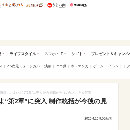
総研 ディズニー特集
mimot.
うまいめし
うまいパン
うまい肉
Medery.
ぴあ総研（うれぴあ）
愛
ライフスタイル
スマホ・IT
シゴト
プレゼント＆キャンペ
メ
2.5次元ミュージカル
演劇
ニコ動
本・マンガ
ゲーム
イベント
家康」いよいよ“第2章”に突入 制作統括が今後の見どころを解説
“第2章”に突入 制作統括が今後の見
2023.4.16 9:05配信