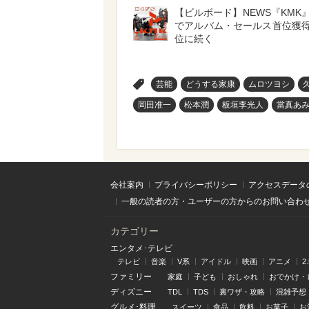
【ビルボード】NEWS『KMK』
でアルバム・セールス首位獲得
位に続く
>
芸能
どうする家康
ムロツヨシ
岡田准一
松本潤
板垣李光人
當真あ
会社案内
プライバシーポリシー
アクセスデータ
一般の読者の方・ユーザーの方からのお問い合わ
カテゴリー
エンタメ･テレビ
テレビ
音楽
V系
アイドル
映画
アニメ
2
ファミリー
家庭
子ども
おしゃれ
おでかけ・
ディズニー
TDL
TDS
裏ワザ・攻略
混雑予想
グルメ･料理
スイーツ
食品
飲料
お菓子
お