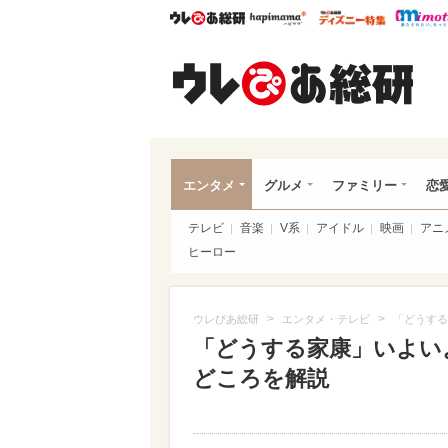
ウレぴあ総研
ハピママ*
ウレぴあ
ウレ
エンタメ
グルメ
ファミリー
恋
テレビ
音楽
V系
アイドル
映画
アニ
ヒーロー
>
>
ウレぴあ総研
エンタメ・テレビ
「どうする
「どうする家康」いよいよ
どころを解説