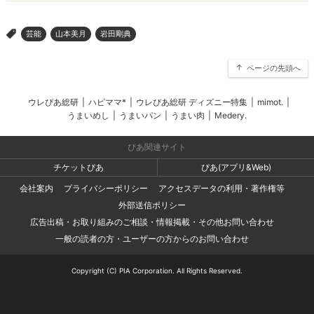
芸能
山本美月
岩田剛典
>
ページの先頭へ
ウレぴあ総研
|
ハピママ*
|
ウレぴあ総研 ディズニー特集
|
mimot.
|
うまいめし
|
うまいパン
|
うまい肉
|
Medery.
ぴあ関連サイト
チケットぴあ
ぴあ(アプリ&Web)
会社案内
プライバシーポリシー
アクセスデータの利用・著作権等
外部送信ポリシー
広告出稿・お取り組みのご相談・情報掲載・その他お問い合わせ
一般の読者の方・ユーザーの方からのお問い合わせ
Copyright (C) PIA Corporation. All Rights Reserved.