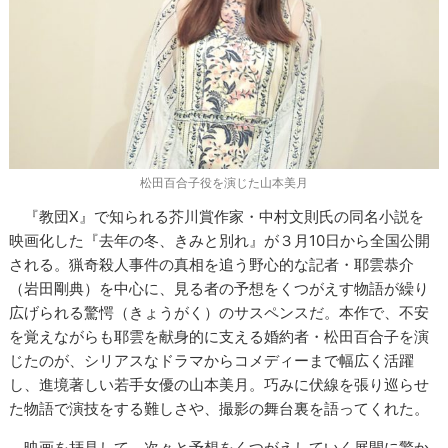
松田百合子役を演じた山本美月
『教団X』で知られる芥川賞作家・中村文則氏の同名小説を
映画化した『去年の冬、きみと別れ』が３月10日から全国公開
される。猟奇殺人事件の真相を追う野心的な記者・耶雲恭介
（岩田剛典）を中心に、見る者の予想をくつがえす物語が繰り
広げられる驚愕（きょうがく）のサスペンスだ。本作で、不安
を覚えながらも耶雲を献身的に支える婚約者・松田百合子を演
じたのが、シリアスなドラマからコメディーまで幅広く活躍
し、進境著しい若手女優の山本美月。巧みに伏線を張り巡らせ
た物語で演技をする難しさや、撮影の舞台裏を語ってくれた。
－映画を拝見して、次々と予想をくつがえしていく展開に驚か