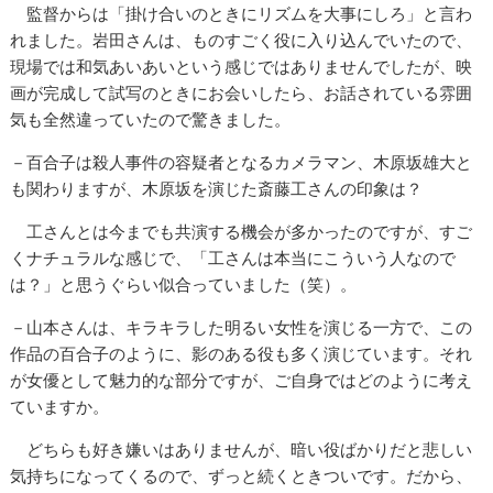
監督からは「掛け合いのときにリズムを大事にしろ」と言わ
れました。岩田さんは、ものすごく役に入り込んでいたので、
現場では和気あいあいという感じではありませんでしたが、映
画が完成して試写のときにお会いしたら、お話されている雰囲
気も全然違っていたので驚きました。
－百合子は殺人事件の容疑者となるカメラマン、木原坂雄大と
も関わりますが、木原坂を演じた斎藤工さんの印象は？
工さんとは今までも共演する機会が多かったのですが、すご
くナチュラルな感じで、「工さんは本当にこういう人なので
は？」と思うぐらい似合っていました（笑）。
－山本さんは、キラキラした明るい女性を演じる一方で、この
作品の百合子のように、影のある役も多く演じています。それ
が女優として魅力的な部分ですが、ご自身ではどのように考え
ていますか。
どちらも好き嫌いはありませんが、暗い役ばかりだと悲しい
気持ちになってくるので、ずっと続くときついです。だから、