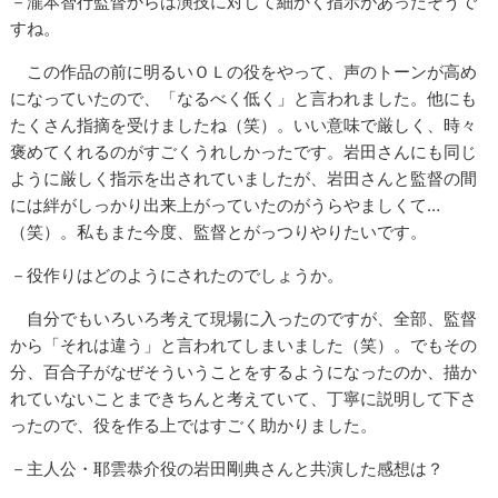
－瀧本智行監督からは演技に対して細かく指示があったそうで
すね。
この作品の前に明るいＯＬの役をやって、声のトーンが高め
になっていたので、「なるべく低く」と言われました。他にも
たくさん指摘を受けましたね（笑）。いい意味で厳しく、時々
褒めてくれるのがすごくうれしかったです。岩田さんにも同じ
ように厳しく指示を出されていましたが、岩田さんと監督の間
には絆がしっかり出来上がっていたのがうらやましくて…
（笑）。私もまた今度、監督とがっつりやりたいです。
－役作りはどのようにされたのでしょうか。
自分でもいろいろ考えて現場に入ったのですが、全部、監督
から「それは違う」と言われてしまいました（笑）。でもその
分、百合子がなぜそういうことをするようになったのか、描か
れていないことまできちんと考えていて、丁寧に説明して下さ
ったので、役を作る上ではすごく助かりました。
－主人公・耶雲恭介役の岩田剛典さんと共演した感想は？