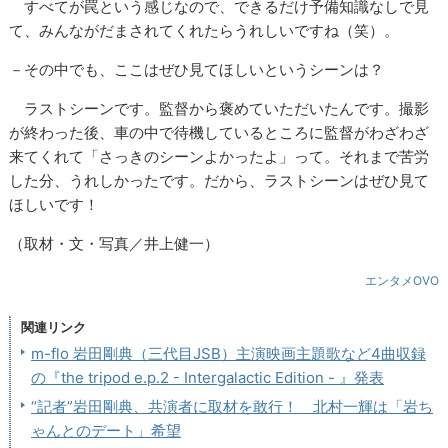
すべてが罠という感じなので、できるだけ予備知識なしで見
て、みんながだまされてくれたらうれしいですね（笑）。
－その中でも、ここはぜひ見てほしいというシーンは？
ラストシーンです。監督から褒めていただいたんです。撮影
が終わった後、車の中で待機しているところに監督がわざわざ
来てくれて「さっきのシーンよかったよ」って。それまで苦労
した分、うれしかったです。だから、ラストシーンはぜひ見て
ほしいです！
（取材・文・写真／井上健一）
エンタメOVO
関連リンク
m-flo 岩田剛典（三代目JSB）主演映画主題歌など4曲収録
の『the tripod e.p.2 - Intergalactic Edition - 』発表
“記者”岩田剛典、共演者に取材を敢行！ 北村一輝は「岩ち
ゃんとのデート」希望