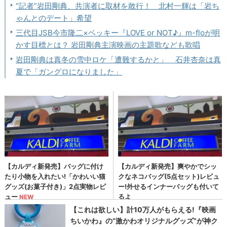
“記者”岩田剛典、共演者に取材を敢行！ 北村一輝は「岩ち
ゃんとのデート」希望
三代目JSB今市隆二×ベッキー『LOVE or NOT♪』m-floが明
かす目標とは？ 岩田剛典主演映画の主題歌なども歌唱
岩田剛典は真冬の雪中ロケ「遭難するかと」 石井杏奈は真
夏で「ガングロになりました」