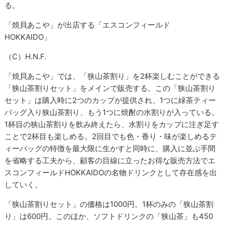
る。
「焼貝あこや」が出店する「エスコンフィールド
HOKKAIDO」
（C）H.N.F.
「焼貝あこや」では、「狭山茶割り」を2杯楽しむことができる
「狭山茶割りセット」をメインで販売する。この「狭山茶割り
セット」は購入時に2つのカップが提供され、1つに緑茶ティー
バッグ入り狭山茶割り、もう1つに焼酎の水割りが入っている。
1杯目の狭山茶割りを飲み終えたら、水割りをカップに注ぎ足す
ことで2杯目も楽しめる。2回目でも色・香り・味が楽しめるテ
ィーバッグの特徴を最大限に生かすと同時に、購入に並ぶ手間
を省略する工夫から、顧客の目線に立ったお得な販売方法でエ
スコンフィールドHOKKAIDOの名物ドリンクとして存在感を出
していく。
「狭山茶割りセット」の価格は1000円。1杯のみの「狭山茶割
り」は600円。このほか、ソフトドリンクの「狭山茶」も450