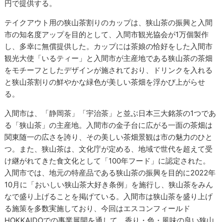
円で提供する。
テイクアウト用の狭山茶割りのカップは、狭山茶の振興と入間
市の知名度アップを目的として、入間市観光協会が1万個製作
し、多幸に無償提供した。カップには茶娘の恰好をした入間市
観光大使「いるティー」と入間市が主産地である狭山茶の茶畑
をモチーフとしたデザインが施されており、ドリンクを入れる
と狭山茶割りの鮮やかな緑色が美しい茶畑を浮かび上がらせ
る。
入間市は、「静岡茶」「宇治茶」と並ぶ日本三大銘茶の1つであ
る「狭山茶」の主産地。入間市の金子台に広がる一面の茶畑は
関東随一の広さを誇り、その美しい茶畑景観は市の魅力のひと
つ。また、狭山茶は、文化庁が定める、地域で世代を超えて受
け継がれてきた食文化として「100年フード」に認定された。
入間市では、地元の特産品である狭山茶の振興を目的に2022年
10月に「おいしい狭山茶大好き条例」を施行し、狭山茶をみん
なで盛り上げることを掲げている。入間市は狭山茶を盛り上げ
る施策を多数実施しており、今回はエスコンフィールド
HOKKAIDOでの事業展開を通して、香り・色・風味の良い狭山