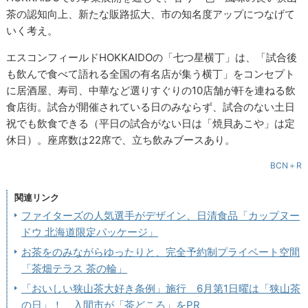
茶の認知向上、新たな販路拡大、市の知名度アップにつなげて
いく考え。
エスコンフィールドHOKKAIDOの「七つ星横丁」は、「試合後
も飲んで食べて語れる全国の有名店が集う横丁」をコンセプト
に居酒屋、寿司、中華など選りすぐりの10店舗が軒を連ねる飲
食店街。試合が開催されている日のみならず、試合のない土日
祝でも飲食できる（平日の試合がない日は「焼貝あこや」は定
休日）。座席数は22席で、立ち飲みブースあり。
BCN＋R
関連リンク
ファイターズの人気選手がデザイン、日清食品「カップヌー
ドウ 北海道限定パッケージ」
お茶をのみながらゆったりと、完全予約制プライベート空間
「茶畑テラス 茶の輪」
「おいしい狭山茶大好き条例」施行 6月第1日曜は「狭山茶
の日」！ 入間市が「茶どころ」をPR