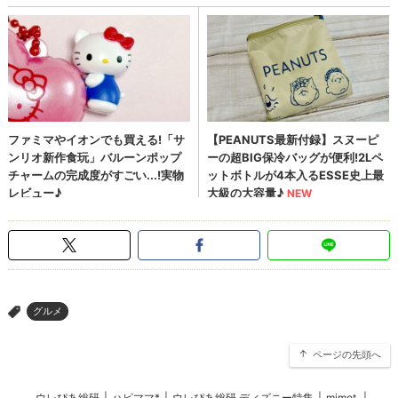
グルメ
>
ページの先頭へ
ウレぴあ総研
|
ハピママ*
|
ウレぴあ総研 ディズニー特集
|
mimot.
|