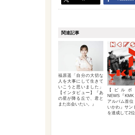
関連記事
福原遥「自分の大切な
人を大事にして生きて
いこうと思いました」
【ビルボ
【インタビュー】『あ
NEWS『KM
の星が降る丘で、君と
アルバム首位
また出会いたい。』
いかわ』サン
を達成して2