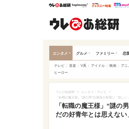
ウレぴあ総研
ハピママ*
ウレぴあ
ウレ
エンタメ
グルメ
ファミリー
恋
テレビ
音楽
V系
アイドル
映画
アニ
ヒーロー
>
>
ウレぴあ総研
エンタメ・テレビ
「転職の魔王様」“謎の男”白洲迅の登場に「怪しい
「転職の魔王様」“謎の男
だの好青年とは思えない