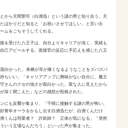
とから天間聖司（白洲迅）という謎の男と知り合う。天
たばかりだと知ると「お祝いさせてほしい」と言い出
ームをごちそうしてくれる。
接を受けた八王子は、自分よりキャリアが浅く、実績も
自己アピールする。面接官の反応に手応えを感じた八王
も面白かった。来栖が耳が痛くなるようなことをズバズバ
持ちいい」「キャリアアップに興味がない自分に、魔王
守さんのクセの強さが面白かった。変な人に見えたから
が深く聞こえた」などの感想が投稿された。
ンにも反響が集まり、「千晴に接触する謎の男が怖い。
好青年オーラをかもし出す白洲迅だが、白洲くんだけ
洲くんは同業者？ 詐欺師？ 正体が気になる」「突然
ういう立場なんだろう」といった声が集まった。