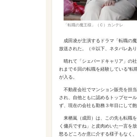
「転職の魔王様」（Ｃ）カンテレ
成田凌が主演するドラマ「転職の魔
放送された。（※以下、ネタバレあり
晴れて「シェパードキャリア」の社
れまで６回の転職を経験している“転
が入る。
不動産会社でマンション販売を担当
され、自他ともに認めるトップセール
ず、現在の会社も勤務３年目にして飽
来栖嵐（成田）は、この先も転職を
く傭兵ですね」と皮肉めいた一言を放
怒るどころか意に介する様子もなく、