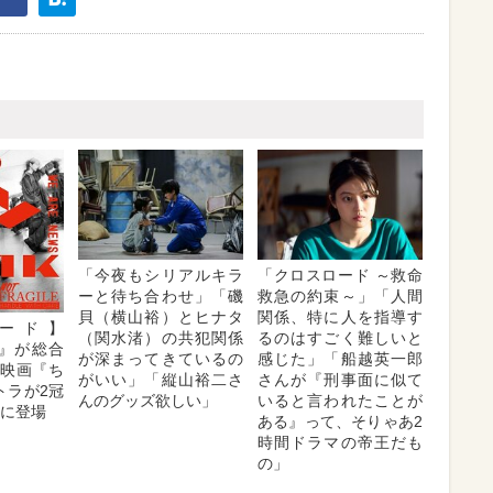
「今夜もシリアルキラ
「クロスロード ～救命
ーと待ち合わせ」「磯
救急の約束～」「人間
貝（横山裕）とヒナタ
関係、特に人を指導す
ード】
（関水渚）の共犯関係
るのはすごく難しいと
K』が総合
が深まってきているの
感じた」「船越英一郎
 映画『ち
がいい」「縦山裕二さ
さんが『刑事面に似て
トラが2冠
んのグッズ欲しい」
いると言われたことが
位に登場
ある』って、そりゃあ2
時間ドラマの帝王だも
の」