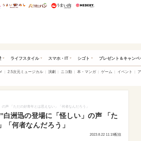
総研 ディズニー特集
mimot.
うまいめし
うまいパン
うまい肉
Medery.
ぴあ総研（うれぴあ）
愛
ライフスタイル
スマホ・IT
シゴト
プレゼント＆キャンペ
メ
2.5次元ミュージカル
演劇
ニコ動
本・マンガ
ゲーム
イベント
」の声 「ただの好青年とは思えない」「何者なんだろう」
”白洲迅の登場に「怪しい」の声 「た
」「何者なんだろう」
2023.8.22 11:19配信