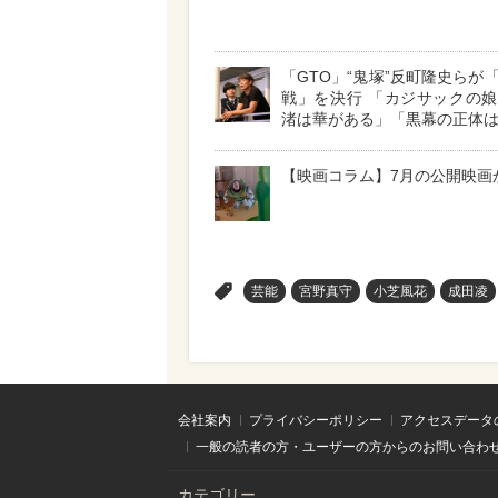
「GTO」“鬼塚”反町隆史らが
戦」を決行 「カジサックの
渚は華がある」「黒幕の正体
【映画コラム】7月の公開映画
>
芸能
宮野真守
小芝風花
成田凌
会社案内
プライバシーポリシー
アクセスデータ
一般の読者の方・ユーザーの方からのお問い合わ
カテゴリー