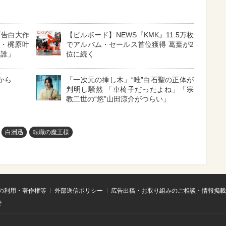
「告白大作
【ビルボード】NEWS『KMK』11.5万枚
娘・梶原叶
でアルバム・セールス首位獲得 葛葉が2
は誰」
位に続く
から
「一次元の挿し木」“唯”白石聖の正体が
判明し騒然 「車椅子だったよね」「宗
教二世の“悠”山田涼介がつらい」
白洲迅
転職の魔王様
の利用・著作権等
外部送信ポリシー
広告出稿・お取り組みのご相談・情報掲載
せ