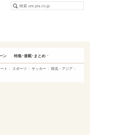
ーン
特集･連載･まとめ
アート
スポーツ
サッカー
韓流・アジア