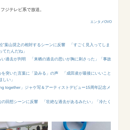
・フジテレビ系で放送。
エンタメOVO
戸松”葉山奨之の相対するシーンに反響 「すごく見入ってしま
ってたんだね」
つらい過去が判明 「来栖の過去の思いが胸に刺さった」「事故
核心を突いた言葉に「染みる」の声 「成田凌が最後にいいこと
ほしい」
ong together」ジャケ写＆アーティストデビュー15周年記念メ
過去の回想シーンに反響 「壮絶な過去があるみたい」「冷たく