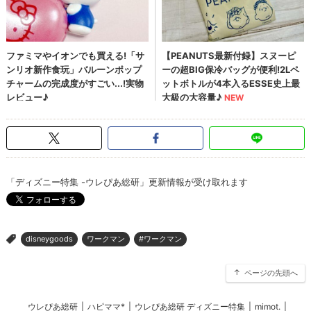
「ディズニー特集 -ウレぴあ総研」更新情報が受け取れます
disneygoods
ワークマン
#ワークマン
>
ページの先頭へ
ウレぴあ総研
|
ハピママ*
|
ウレぴあ総研 ディズニー特集
|
mimot.
|