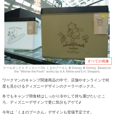
すべての画像
クールボックス ディズニー12L くまのプーさん © Disney © Disney. Based on
the “Winnie the Pooh” works by A.A. Milne and E.H. Shepard.
ワークマンのキャンプ関連商品の中で、店舗やオンラインで何
度も見かけるディズニーデザインのクーラーボックス。
冬でもキャンプ用食材はしっかり冷やして持ち運びたいとこ
ろ、ディズニーデザインで更に気分もアゲて♪
今年は「くまのプーさん」デザインも登場予定です。