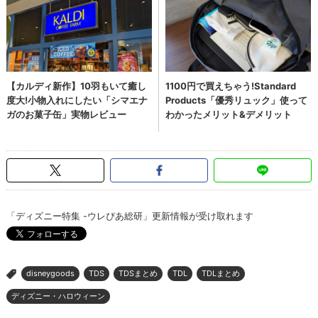
「ディズニー特集 -ウレぴあ総研」更新情報が受け取れます
disneygoods
TDS
TDSまとめ
TDL
TDLまとめ
>
ディズニー・ハロウィーン