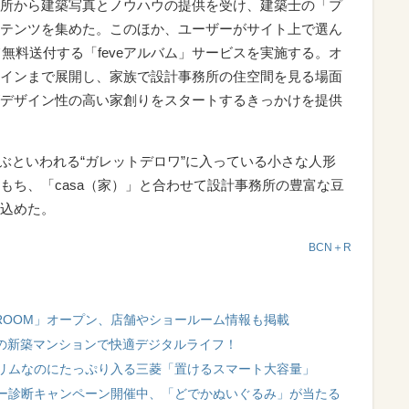
所から建築写真とノウハウの提供を受け、建築士の「プ
テンツを集めた。このほか、ユーザーがサイト上で選ん
無料送付する「feveアルバム」サービスを実施する。オ
インまで展開し、家族で設計事務所の住空間を見る場面
デザイン性の高い家創りをスタートするきっかけを提供
運ぶといわれる“ガレットデロワ”に入っている小さな人形
もち、「casa（家）」と合わせて設計事務所の豊富な豆
込めた。
BCN＋R
ROOM」オープン、店舗やショールーム情報も掲載
備の新築マンションで快適デジタルライフ！
リムなのにたっぷり入る三菱「置けるスマート大容量」
ー診断キャンペーン開催中、「どでかぬいぐるみ」が当たる