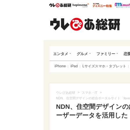
ウレぴあ総研
ハピママ*
ウレぴあ
ウレ
エンタメ
グルメ
ファミリー
恋
iPhone
iPad
Lサイズスマホ・タブレット
>
>
ウレぴあ総研
スマホ・IT
NDN、住空間デザインの総合ポータルサイト「feve
NDN、住空間デザインの総
ーザーデータを活用した「