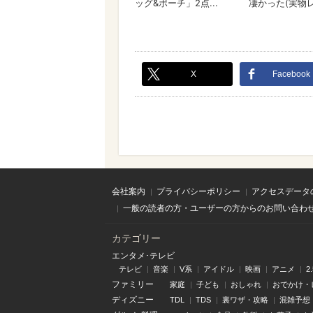
X
Facebook
会社案内
プライバシーポリシー
アクセスデータ
一般の読者の方・ユーザーの方からのお問い合わ
カテゴリー
エンタメ･テレビ
テレビ
音楽
V系
アイドル
映画
アニメ
2
ファミリー
家庭
子ども
おしゃれ
おでかけ・
ディズニー
TDL
TDS
裏ワザ・攻略
混雑予想