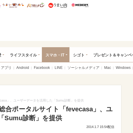
総研 ディズニー特集
mimot.
うまいめし
うまいパン
うまい肉
Medery.
ぴあ総研（うれぴあ）
愛
ライフスタイル
スマホ・IT
シゴト
プレゼント＆キャンペ
アプリ
Android
Facebook
LINE
ソーシャルメディア
Mac
Windows
casa」、ユーザーデータを活用した「Sumu診断」を提供
合ポータルサイト「fevecasa」、ユ
Sumu診断」を提供
2014.1.7 15:54配信