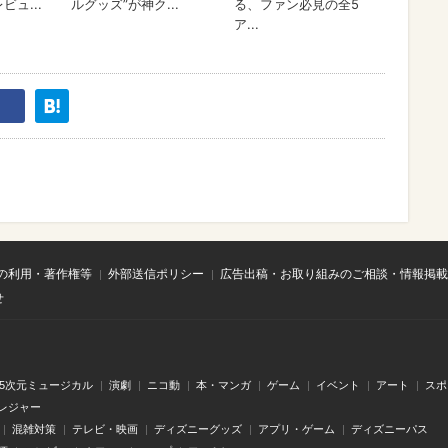
の利用・著作権等
外部送信ポリシー
広告出稿・お取り組みのご相談・情報掲載
せ
.5次元ミュージカル
演劇
ニコ動
本・マンガ
ゲーム
イベント
アート
スポ
レジャー
混雑対策
テレビ・映画
ディズニーグッズ
アプリ・ゲーム
ディズニーパス