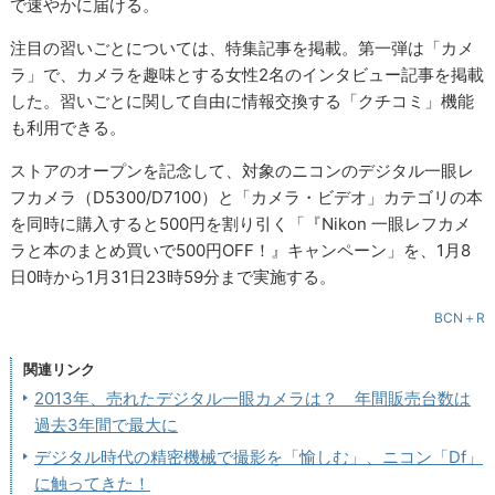
で速やかに届ける。
注目の習いごとについては、特集記事を掲載。第一弾は「カメ
ラ」で、カメラを趣味とする女性2名のインタビュー記事を掲載
した。習いごとに関して自由に情報交換する「クチコミ」機能
も利用できる。
ストアのオープンを記念して、対象のニコンのデジタル一眼レ
フカメラ（D5300/D7100）と「カメラ・ビデオ」カテゴリの本
を同時に購入すると500円を割り引く「『Nikon 一眼レフカメ
ラと本のまとめ買いで500円OFF！』キャンペーン」を、1月8
日0時から1月31日23時59分まで実施する。
BCN＋R
関連リンク
2013年、売れたデジタル一眼カメラは？ 年間販売台数は
過去3年間で最大に
デジタル時代の精密機械で撮影を「愉しむ」、ニコン「Df」
に触ってきた！