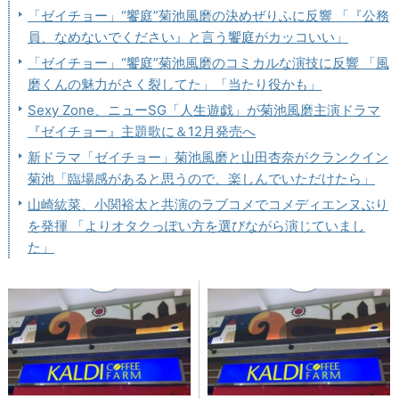
「ゼイチョー」“饗庭”菊池風磨の決めぜりふに反響 「『公務
員、なめないでください』と言う饗庭がカッコいい」
「ゼイチョー」“饗庭”菊池風磨のコミカルな演技に反響 「風
磨くんの魅力がさく裂してた」「当たり役かも」
Sexy Zone、ニューSG「人生遊戯」が菊池風磨主演ドラマ
『ゼイチョー』主題歌に＆12月発売へ
新ドラマ「ゼイチョー」菊池風磨と山田杏奈がクランクイン
菊池「臨場感があると思うので、楽しんでいただけたら」
山崎紘菜、小関裕太と共演のラブコメでコメディエンヌぶり
を発揮 「よりオタクっぽい方を選びながら演じていまし
た」