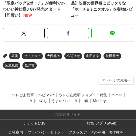
芸能
ゼイチョー
大西礼芳
小関裕太
山田杏奈
松田元太
>
菊池風磨
見津賢
ページの先頭へ
ウレぴあ総研
|
ハピママ*
|
ウレぴあ総研 ディズニー特集
|
mimot.
|
うまいめし
|
うまいパン
|
うまい肉
|
Medery.
ぴあ関連サイト
チケットぴあ
ぴあ(アプリ&Web)
会社案内
プライバシーポリシー
アクセスデータの利用・著作権等