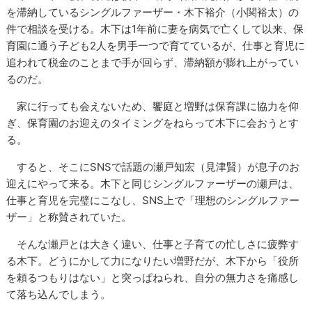
を滞納しているシングルファーザー・木下裕介（小関裕太）の
件で相談を受ける。木下は1年前に妻を病気で亡くして以来、保
育園に通う子ども2人を男手一つで育てているが、仕事と育児に
追われて税金のことまで手が回らず、滞納額が膨れ上がってい
るのだ。
家に行っても会えないため、饗庭と増野は保育課に協力を仰
ぎ、保育園のお迎えのタイミングをねらって木下に会おうとす
る。
すると、そこにSNSで話題の瀬戸知宏（見津賢）が息子のお
迎えにやって来る。木下と同じシングルファーザーの瀬戸は、
仕事と育児を完璧にこなし、SNS上で「理想のシングルファー
ザー」と称賛されていた。
そんな瀬戸とは大きく違い、仕事と子育ての忙しさに疲弊す
る木下。どうにかして力になりたい増野だが、木下から「役所
を頼るつもりはない」と突っぱねられ、自分の無力さを痛感し
て落ち込んでしまう。