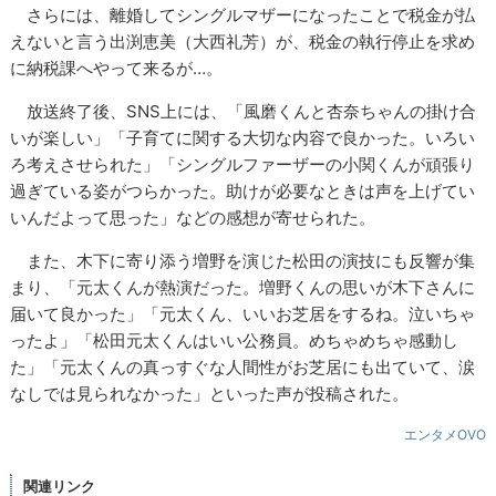
さらには、離婚してシングルマザーになったことで税金が払
えないと言う出渕恵美（大西礼芳）が、税金の執行停止を求め
に納税課へやって来るが…。
放送終了後、SNS上には、「風磨くんと杏奈ちゃんの掛け合
いが楽しい」「子育てに関する大切な内容で良かった。いろい
ろ考えさせられた」「シングルファーザーの小関くんが頑張り
過ぎている姿がつらかった。助けが必要なときは声を上げてい
いんだよって思った」などの感想が寄せられた。
また、木下に寄り添う増野を演じた松田の演技にも反響が集
まり、「元太くんが熱演だった。増野くんの思いが木下さんに
届いて良かった」「元太くん、いいお芝居をするね。泣いちゃ
ったよ」「松田元太くんはいい公務員。めちゃめちゃ感動し
た」「元太くんの真っすぐな人間性がお芝居にも出ていて、涙
なしでは見られなかった」といった声が投稿された。
エンタメOVO
関連リンク