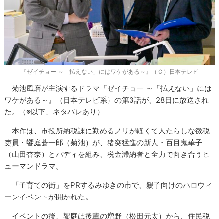
『ゼイチョー ～「払えない」にはワケがある～』（Ｃ）日本テレビ
菊池風磨が主演するドラマ『ゼイチョー ～「払えない」には
ワケがある～』（日本テレビ系）の第3話が、28日に放送され
た。（※以下、ネタバレあり）
本作は、市役所納税課に勤めるノリが軽くて人たらしな徴税
吏員・饗庭蒼一郎（菊池）が、猪突猛進の新人・百目鬼華子
（山田杏奈）とバディを組み、税金滞納者と全力で向き合うヒ
ューマンドラマ。
「子育ての街」をPRするみゆきの市で、親子向けのハロウィ
ーンイベントが開かれた。
イベントの後、饗庭は後輩の増野（松田元太）から、住民税