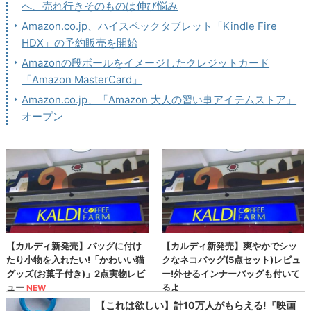
へ、売れ行きそのものは伸び悩み
Amazon.co.jp、ハイスペックタブレット「Kindle Fire
HDX」の予約販売を開始
Amazonの段ボールをイメージしたクレジットカード
「Amazon MasterCard」
Amazon.co.jp、「Amazon 大人の習い事アイテムストア」
オープン