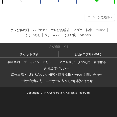
ページの先頭へ
ウレぴあ総研
|
ハピママ*
|
ウレぴあ総研 ディズニー特集
|
mimot.
|
うまいめし
|
うまいパン
|
うまい肉
|
Medery.
ぴあ関連サイト
チケットぴあ
ぴあ(アプリ&Web)
会社案内
プライバシーポリシー
アクセスデータの利用・著作権等
外部送信ポリシー
広告出稿・お取り組みのご相談・情報掲載・その他お問い合わせ
一般の読者の方・ユーザーの方からのお問い合わせ
Copyright (C) PIA Corporation. All Rights Reserved.