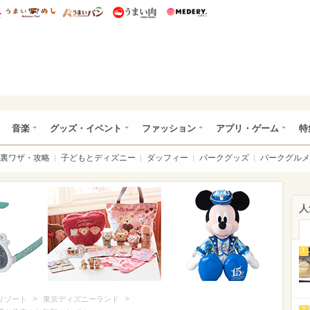
総研 ディズニー特集
mimot.
うまいめし
うまいパン
うまい肉
Medery.
ズニー特集 -ウレぴあ総研
音楽
グッズ・イベント
ファッション
アプリ・ゲーム
特
裏ワザ・攻略
子どもとディズニー
ダッフィー
パークグッズ
パークグルメ
人
1
>
>
リゾート
東京ディズニーランド
2