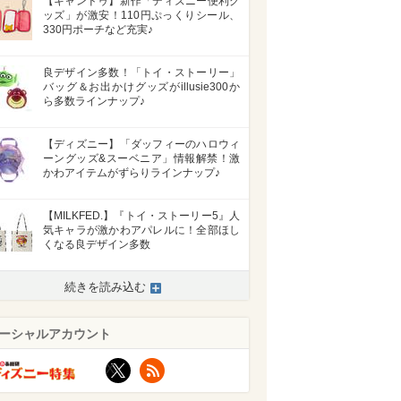
【キャンドゥ】新作「ディズニー便利グ
ッズ」が激安！110円ぷっくりシール、
330円ポーチなど充実♪
良デザイン多数！「トイ・ストーリー」
バッグ＆お出かけグッズがillusie300か
ら多数ラインナップ♪
【ディズニー】「ダッフィーのハロウィ
ーングッズ&スーベニア」情報解禁！激
かわアイテムがずらりラインナップ♪
【MILKFED.】『トイ・ストーリー5』人
気キャラが激かわアパレルに！全部ほし
くなる良デザイン多数
続きを読み込む
ーシャルアカウント
X
RSS