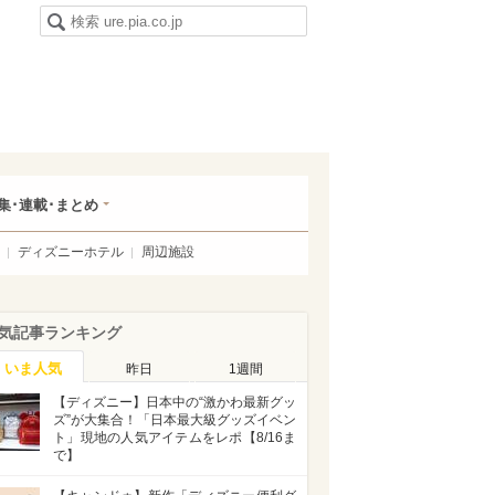
集･連載･まとめ
ディズニーホテル
周辺施設
気記事ランキング
いま人気
昨日
1週間
【ディズニー】日本中の“激かわ最新グッ
ズ”が大集合！「日本最大級グッズイベン
ト」現地の人気アイテムをレポ【8/16ま
で】