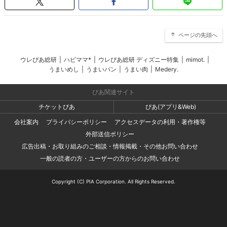
ページの先頭へ
ウレぴあ総研
|
ハピママ*
|
ウレぴあ総研 ディズニー特集
|
mimot.
|
うまいめし
|
うまいパン
|
うまい肉
|
Medery.
ぴあ関連サイト
チケットぴあ
ぴあ(アプリ&Web)
会社案内
プライバシーポリシー
アクセスデータの利用・著作権等
外部送信ポリシー
広告出稿・お取り組みのご相談・情報掲載・その他お問い合わせ
一般の読者の方・ユーザーの方からのお問い合わせ
Copyright (C) PIA Corporation. All Rights Reserved.