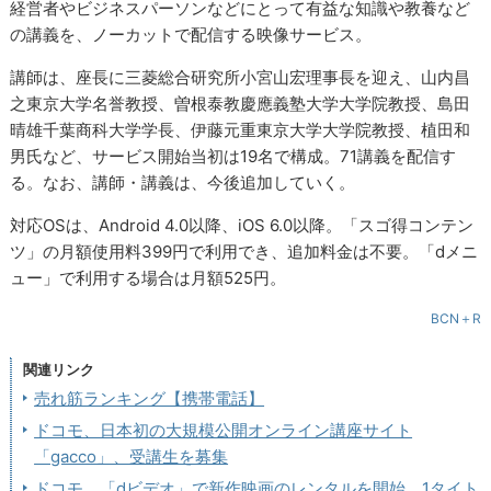
経営者やビジネスパーソンなどにとって有益な知識や教養など
の講義を、ノーカットで配信する映像サービス。
講師は、座長に三菱総合研究所小宮山宏理事長を迎え、山内昌
之東京大学名誉教授、曽根泰教慶應義塾大学大学院教授、島田
晴雄千葉商科大学学長、伊藤元重東京大学大学院教授、植田和
男氏など、サービス開始当初は19名で構成。71講義を配信す
る。なお、講師・講義は、今後追加していく。
対応OSは、Android 4.0以降、iOS 6.0以降。「スゴ得コンテン
ツ」の月額使用料399円で利用でき、追加料金は不要。「dメニ
ュー」で利用する場合は月額525円。
BCN＋R
関連リンク
売れ筋ランキング【携帯電話】
ドコモ、日本初の大規模公開オンライン講座サイト
「gacco」、受講生を募集
ドコモ、「dビデオ」で新作映画のレンタルを開始、1タイト