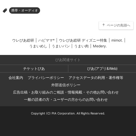
携帯・オーディオ
>
ページの先頭へ
ウレぴあ総研
|
ハピママ*
|
ウレぴあ総研 ディズニー特集
|
mimot.
|
うまいめし
|
うまいパン
|
うまい肉
|
Medery.
ぴあ関連サイト
チケットぴあ
ぴあ(アプリ&Web)
会社案内
プライバシーポリシー
アクセスデータの利用・著作権等
外部送信ポリシー
広告出稿・お取り組みのご相談・情報掲載・その他お問い合わせ
一般の読者の方・ユーザーの方からのお問い合わせ
Copyright (C) PIA Corporation. All Rights Reserved.