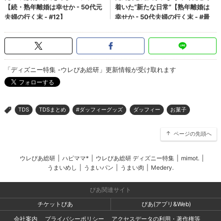
「ディズニー特集 -ウレぴあ総研」更新情報が受け取れます
TDS
TDSまとめ
#ダッフィーグッズ
ダッフィー
お菓子
>
ページの先頭へ
ウレぴあ総研
|
ハピママ*
|
ウレぴあ総研 ディズニー特集
|
mimot.
|
うまいめし
|
うまいパン
|
うまい肉
|
Medery.
ぴあ関連サイト
チケットぴあ
ぴあ(アプリ&Web)
会社案内
プライバシーポリシー
アクセスデータの利用・著作権等