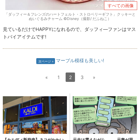
すべての画像
「ダッフィー＆フレンズのハートフェルト・ストロベリーギフト」クッキーと
ぬいぐるみチャーム ©Disney（撮影/ だふねこ）
見ているだけでHAPPYになれるので、ダッフィ―ファンはマス
トバイアイテムです!
マーブル模様も美しい!
次ページ
«
1
2
3
»