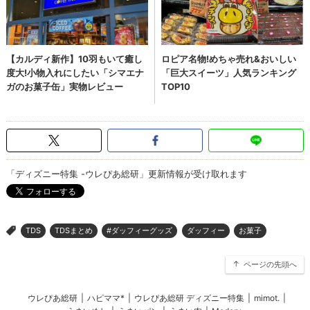
「ディズニー特集 -ウレぴあ総研」更新情報が受け取れます
TDS
TDSまとめ
#ダッフィーグッズ
ダッフィー
お菓子
>
ページの先頭へ
ウレぴあ総研
|
ハピママ*
|
ウレぴあ総研 ディズニー特集
|
mimot.
|