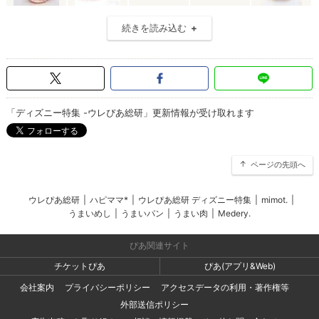
続きを読み込む
「ディズニー特集 -ウレぴあ総研」更新情報が受け取れます
ページの先頭へ
ウレぴあ総研
|
ハピママ*
|
ウレぴあ総研 ディズニー特集
|
mimot.
|
うまいめし
|
うまいパン
|
うまい肉
|
Medery.
ぴあ関連サイト
チケットぴあ
ぴあ(アプリ&Web)
会社案内
プライバシーポリシー
アクセスデータの利用・著作権等
外部送信ポリシー