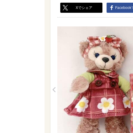
Xでシェア
Faceboo
<