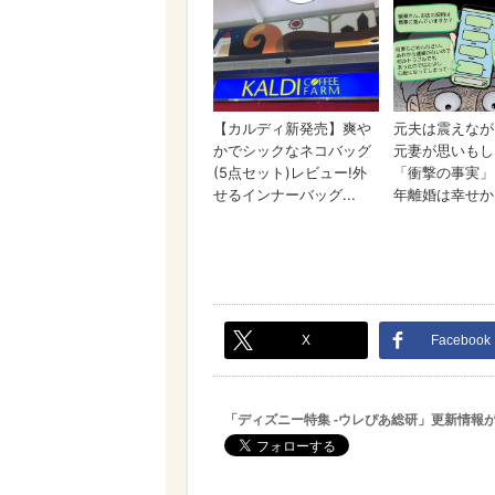
X
Facebook
「ディズニー特集 -ウレぴあ総研」更新情報