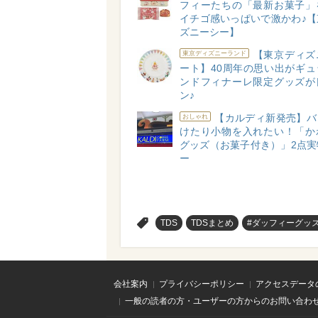
フィーたちの「最新お菓子」
イチゴ感いっぱいで激かわ♪【
ズニーシー】
【東京ディズ
東京ディズニーランド
ート】40周年の思い出がギュ
ンドフィナーレ限定グッズが
ン♪
【カルディ新発売】バ
おしゃれ
けたり小物を入れたい！「か
グッズ（お菓子付き）」2点実
ー
>
TDS
TDSまとめ
#ダッフィーグッ
会社案内
プライバシーポリシー
アクセスデータ
一般の読者の方・ユーザーの方からのお問い合わ