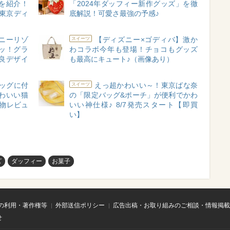
を紹介！
「2024年ダッフィー新作グッズ」を徹
東京ディ
底解説！可愛さ最強の予感♪
ニーリゾ
【ディズニー×ゴディバ】激か
スイーツ
ッ！グラ
わコラボ今年も登場！チョコもグッズ
良デザイ
も最高にキュート♪（画像あり）
ッグに付
えっ超かわいい～！東京ばな奈
スイーツ
わいい猫
の「限定バッグ&ポーチ」が便利でかわ
物レビュ
いい神仕様♪ 8/7発売スタート【即買
い】
ズ
ダッフィー
お菓子
の利用・著作権等
外部送信ポリシー
広告出稿・お取り組みのご相談・情報掲載
せ