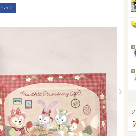
kでシェア
3
4
5
ソ