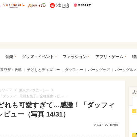
総研 ディズニー特集
mimot.
うまいめし
うまいパン
うまい肉
Medery.
ズニー特集 -ウレぴあ総研
音楽
グッズ・イベント
ファッション
アプリ・ゲーム
特
裏ワザ・攻略
子どもとディズニー
ダッフィー
パークグッズ
パークグルメ
>
>
リゾート
東京ディズニーシー
人
「ダッフィー最新お菓子」全種完食レビュー
どれも可愛すぎて…感激！「ダッフィ
1
ュー（写真 14/31）
2024.1.27 10:00
2