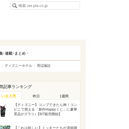
集･連載･まとめ
ディズニーホテル
周辺施設
気記事ランキング
いま人気
昨日
1週間
【ディズニー】コンプできたら神！コン
ビニで買える「新作Happyくじ」に豪華
景品がズラリ♪【8/7販売開始】
【これは欲しい】ミッキーたちが道頓堀