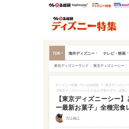
ウレぴあ総研
ハピママ*
ウレぴあ
ディ
TDR
海外ディズニー
テレビ・映画
東京ディズニーランド
東京ディズニーシー
>
ディズニー特集 -ウレぴあ総研
東京ディズニー
【東京ディズニーシー】どれも可愛すぎて…感激！
【東京ディズニーシー】
ー最新お菓子」全種完食レビ
だふねこ