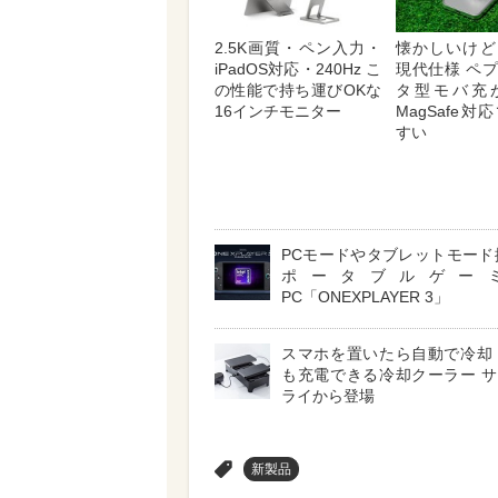
2.5K画質・ペン入力・
懐かしいけど
iPadOS対応・240Hz こ
現代仕様 ペ
の性能で持ち運びOKな
タ型モバ充
16インチモニター
MagSafe
すい
PCモードやタブレットモード
ポータブルゲー
PC「ONEXPLAYER 3」
スマホを置いたら自動で冷却
も充電できる冷却クーラー 
ライから登場
>
新製品