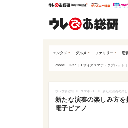
ウレぴあ総研
ハピママ*
ウレぴあ
ウレ
エンタメ
グルメ
ファミリー
恋
iPhone
iPad
Lサイズスマホ・タブレット
>
>
ウレぴあ総研
スマホ・IT
新たな演奏の楽し
新たな演奏の楽しみ方を
電子ピアノ