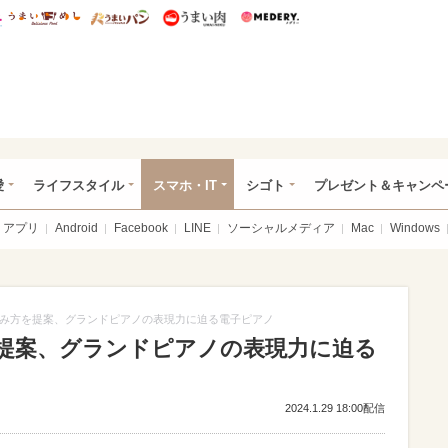
総研 ディズニー特集
mimot.
うまいめし
うまいパン
うまい肉
Medery.
ぴあ総研（うれぴあ）
愛
ライフスタイル
スマホ・IT
シゴト
プレゼント＆キャンペ
アプリ
Android
Facebook
LINE
ソーシャルメディア
Mac
Windows
み方を提案、グランドピアノの表現力に迫る電子ピアノ
提案、グランドピアノの表現力に迫る
2024.1.29 18:00配信