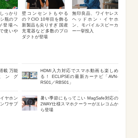
しっかり
壁コンセントもやる
無印良品、ワイヤレス
プシ瓶のフ
の？CIO 10年目を飾る
ヘッドホン・イヤホ
が登場へ
新製品も尖りすぎ 国産
ン、モバイルスピーカ
対応で使いや
充電器など多数のプロ
ー一挙投入
ダクトが登場
搭載 万能
HDMI入力対応でスマホ動画も楽しめ
ミング
る！ ECLIPSEの最新カーナビ「AVN-
RS01／RBS01」
 イヤホン
暑い季節にもってこい MagSafe対応の
サンワサプ
2WAY仕様スマホクーラーがエレコムか
ら登場