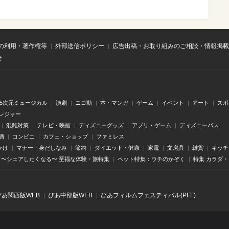
の利用・著作権等
外部送信ポリシー
広告出稿・お取り組みのご相談・情報掲載
せ
.5次元ミュージカル
演劇
ニコ動
本・マンガ
ゲーム
イベント
アート
スポ
レジャー
混雑対策
テレビ・映画
ディズニーグッズ
アプリ・ゲーム
ディズニーパス
酒
コンビニ
カフェ・ショップ
ファミレス
かけ
マナー・身だしなみ
節約
ダイエット・健康
家電
文房具
雑貨
キッチ
〜シェアしたくなる〜 至福な体験・旅特集
ペット特集：ウチのかぞく
特集 カラダ
ぴあ関⻄版WEB
ぴあ中部版WEB
ぴあフィルムフェスティバル(PFF)