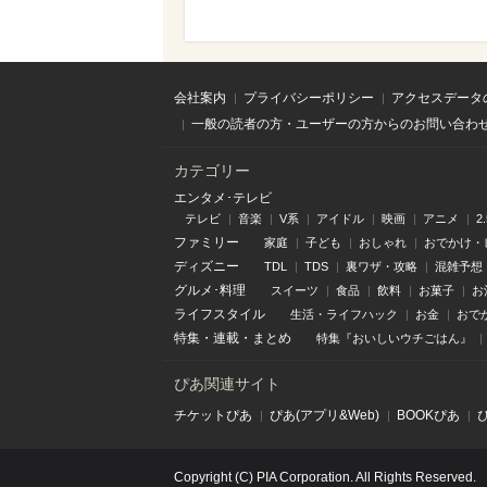
会社案内
プライバシーポリシー
アクセスデータ
一般の読者の方・ユーザーの方からのお問い合わ
カテゴリー
エンタメ･テレビ
テレビ
音楽
V系
アイドル
映画
アニメ
2
ファミリー
家庭
子ども
おしゃれ
おでかけ・
ディズニー
TDL
TDS
裏ワザ・攻略
混雑予想
グルメ･料理
スイーツ
食品
飲料
お菓子
お
ライフスタイル
生活・ライフハック
お金
おで
特集
・
連載
・
まとめ
特集『おいしいウチごはん』
ぴあ関連サイト
チケットぴあ
ぴあ(アプリ&Web)
BOOKぴあ
Copyright (C) PIA Corporation. All Rights Reserved.