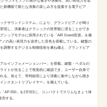
れたグランドピアノの豊かな響きや演奏性、高い表現力を追
た新機能で新たな演奏の楽しみ方を提案する電子ピア
ックサウンドシステム」により、グランドピアノが鳴り
実現し、演奏者はクラシックの世界観に浸ることができ
シップモデルに採用されている「AiR Grand音源」を備
アノの高い表現力を追求した音色を搭載している。鍵盤の
を調整するデジタル制御技術を兼ね備え、グランドピア
アルインフォメーションバー」を搭載。鍵盤・ペダルの
ライトが光ることで視覚的に確認でき、ユーザー自身で
れる。加えて、常時録音により演奏に集中しながら聴き
インスタントリプレイヤー」を備えている。
る「AP-550」を2月9日に、コンパクトでスリムなきょう体
に発売する。