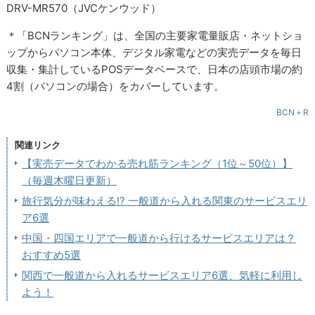
DRV-MR570（JVCケンウッド）
＊「BCNランキング」は、全国の主要家電量販店・ネットショ
ップからパソコン本体、デジタル家電などの実売データを毎日
収集・集計しているPOSデータベースで、日本の店頭市場の約
4割（パソコンの場合）をカバーしています。
BCN＋R
関連リンク
【実売データでわかる売れ筋ランキング（1位～50位）】
（毎週木曜日更新）
旅行気分が味わえる!? 一般道から入れる関東のサービスエリ
ア6選
中国・四国エリアで一般道から行けるサービスエリアは？
おすすめ5選
関西で一般道から入れるサービスエリア6選、気軽に利用し
よう！