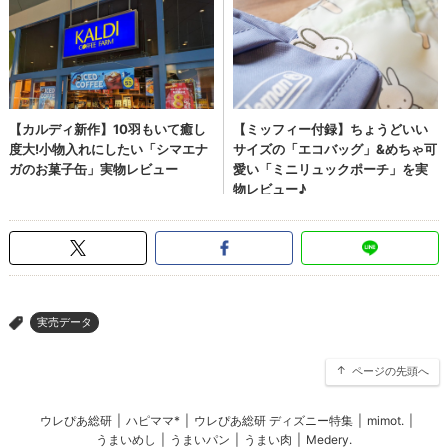
実売データ
>
ページの先頭へ
ウレぴあ総研
|
ハピママ*
|
ウレぴあ総研 ディズニー特集
|
mimot.
|
うまいめし
|
うまいパン
|
うまい肉
|
Medery.