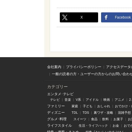
X
Facebook
会社案内
プライバシーポリシー
アクセスデータ
一般の読者の方・ユーザーの方からのお問い合わ
カテゴリー
エンタメ･テレビ
テレビ
音楽
V系
アイドル
映画
アニメ
2
ファミリー
家庭
子ども
おしゃれ
おでかけ・
ディズニー
TDL
TDS
裏ワザ・攻略
混雑予想
グルメ･料理
スイーツ
食品
飲料
お菓子
お
ライフスタイル
生活・ライフハック
お金
おで