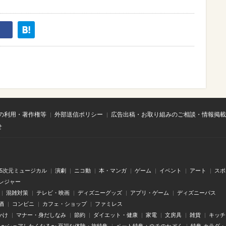
の利用・著作権等
外部送信ポリシー
広告出稿・お取り組みのご相談・情報掲載
せ
.5次元ミュージカル
演劇
ニコ動
本・マンガ
ゲーム
イベント
アート
スポ
レジャー
混雑対策
テレビ・映画
ディズニーグッズ
アプリ・ゲーム
ディズニーパス
酒
コンビニ
カフェ・ショップ
ファミレス
かけ
マナー・身だしなみ
節約
ダイエット・健康
家電
文房具
雑貨
キッチ