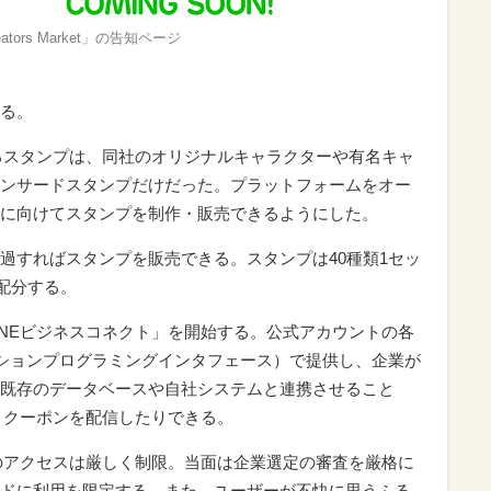
reators Market」の告知ページ
る。
きるスタンプは、同社のオリジナルキャラクターや有名キャ
ンサードスタンプだけだった。プラットフォームをオー
に向けてスタンプを制作・販売できるようにした。
過すればスタンプを販売できる。スタンプは40種類1セッ
に配分する。
INEビジネスコネクト」を開始する。公式アカウントの各
ーションプログラミングインタフェース）で提供し、企業が
既存のデータベースや自社システムと連携させること
り、クーポンを配信したりできる。
へのアクセスは厳しく制限。当面は企業選定の審査を厳格に
ドに利用を限定する。また、ユーザーが不快に思うふる