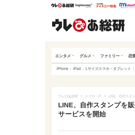
ウレぴあ総研
ハピママ*
ウレぴあ
ウレ
エンタメ
グルメ
ファミリー
恋
iPhone
iPad
Lサイズスマホ・タブレット
>
>
ウレぴあ総研
スマホ・IT
LINE、自作ス
LINE、自作スタンプを
サービスを開始