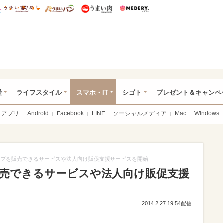
総研 ディズニー特集
mimot.
うまいめし
うまいパン
うまい肉
Medery.
ぴあ総研（うれぴあ）
愛
ライフスタイル
スマホ・IT
シゴト
プレゼント＆キャンペ
アプリ
Android
Facebook
LINE
ソーシャルメディア
Mac
Windows
タンプを販売できるサービスや法人向け販促支援サービスを開始
販売できるサービスや法人向け販促支援
2014.2.27 19:54配信