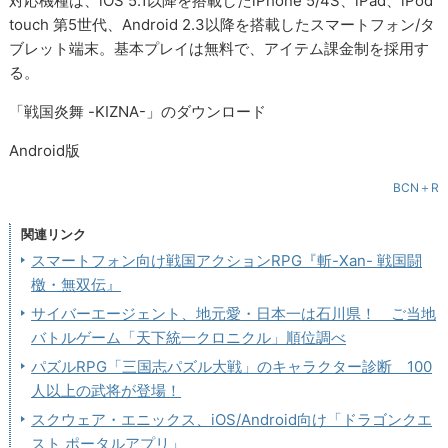
対応機種は、iOS 5.1以降を搭載したiPhone 5/4S、iPad、iPod
touch 第5世代、Android 2.3以降を搭載したスマートフォン/タ
ブレット端末。基本プレイは無料で、アイテム課金制を採用す
る。
「戦国炎舞 -KIZNA-」のダウンロード
Android版
BCN＋R
関連リンク
スマートフォン向け戦国アクションRPG『斬-Xan- 戦国闘
檄・無双伝』
サイバーエージェント、地元愛・日本一は石川県！ ご当地
バトルゲーム「天下統一クロニクル」順位調べ
パズルRPG「三国志パズル大戦」のキャラクター診断 100
人以上の武将が登場！
スクウェア・エニックス、iOS/Android向け「ドラゴンクエ
スト ポータルアプリ」