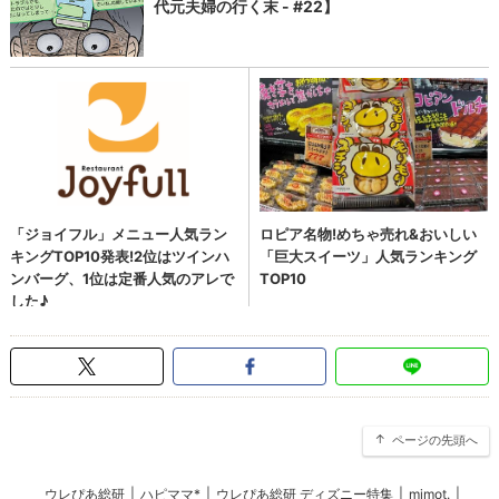
ページの先頭へ
ウレぴあ総研
|
ハピママ*
|
ウレぴあ総研 ディズニー特集
|
mimot.
|