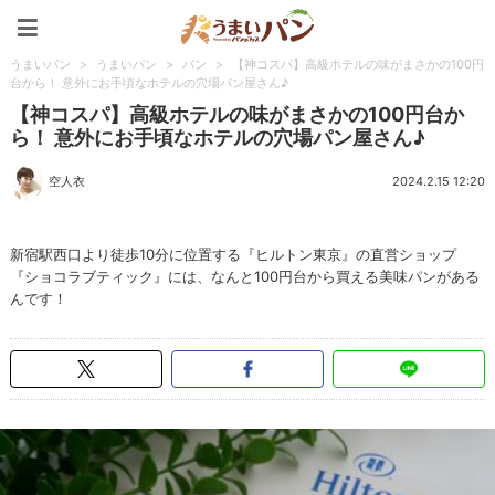
うまいパン
うまいパン
>
うまいパン
>
パン
>
【神コスパ】高級ホテルの味がまさかの100円
台から！ 意外にお手頃なホテルの穴場パン屋さん♪
【神コスパ】高級ホテルの味がまさかの100円台か
ら！ 意外にお手頃なホテルの穴場パン屋さん♪
空人衣
2024.2.15 12:20
新宿駅西口より徒歩10分に位置する『ヒルトン東京』の直営ショップ
『ショコラブティック』には、なんと100円台から買える美味パンがある
んです！