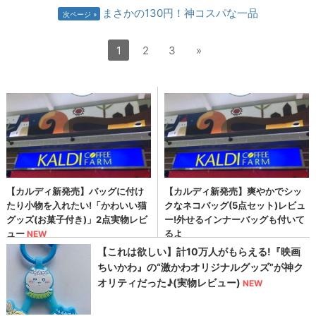
まさかの130円！神コスパな一品
次ページ
1
2
3
»