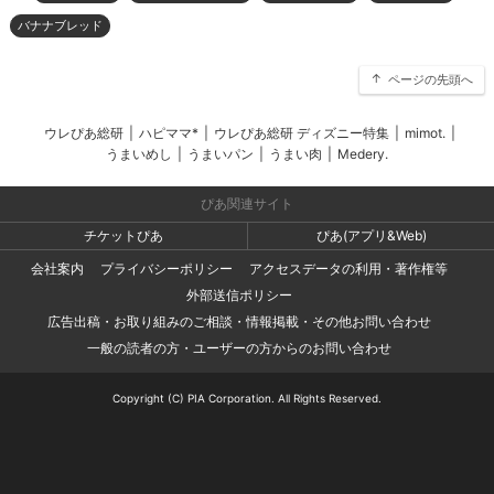
バナナブレッド
ページの先頭へ
ウレぴあ総研
|
ハピママ*
|
ウレぴあ総研 ディズニー特集
|
mimot.
|
うまいめし
|
うまいパン
|
うまい肉
|
Medery.
ぴあ関連サイト
チケットぴあ
ぴあ(アプリ&Web)
会社案内
プライバシーポリシー
アクセスデータの利用・著作権等
外部送信ポリシー
広告出稿・お取り組みのご相談・情報掲載・その他お問い合わせ
一般の読者の方・ユーザーの方からのお問い合わせ
Copyright (C) PIA Corporation. All Rights Reserved.