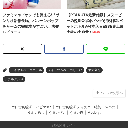
ロイヤルパークホテル
スイーツ＆ベーカリー粋
水天宮前
>
ホテルグルメ
ページの先頭へ
ウレぴあ総研
|
ハピママ*
|
ウレぴあ総研 ディズニー特集
|
mimot.
|
うまいめし
|
うまいパン
|
うまい肉
|
Medery.
ぴあ関連サイト