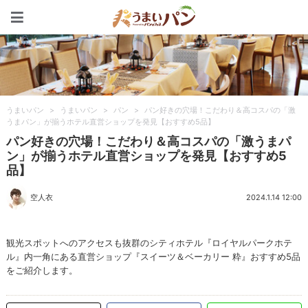
うまいパン
うまいパン
>
うまいパン
>
パン
>
パン好きの穴場！こだわり＆高コスパの「激
うまパン」が揃うホテル直営ショップを発見【おすすめ5品】
パン好きの穴場！こだわり＆高コスパの「激うまパ
ン」が揃うホテル直営ショップを発見【おすすめ5
品】
空人衣
2024.1.14 12:00
観光スポットへのアクセスも抜群のシティホテル『ロイヤルパークホテ
ル』内一角にある直営ショップ『スイーツ＆ベーカリー 粋』おすすめ5品
をご紹介します。