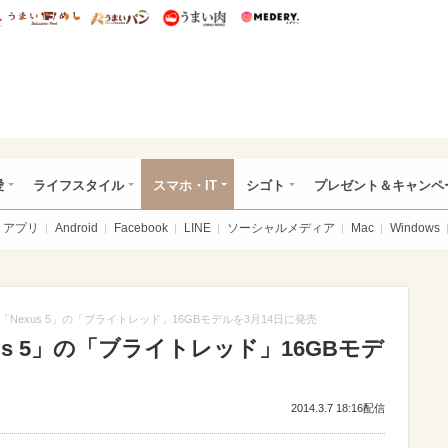
総研 ディズニー特集
mimot.
うまいめし
うまいパン
うまい肉
Medery.
ぴあ総研（うれぴあ）
愛
ライフスタイル
スマホ・IT
シゴト
プレゼント＆キャンペ
アプリ
Android
Facebook
LINE
ソーシャルメディア
Mac
Windows
Nexus 5」の「ブライトレッド」16GBモデルを3月14日に発売
s 5」の「ブライトレッド」16GBモデ
2014.3.7 18:16配信