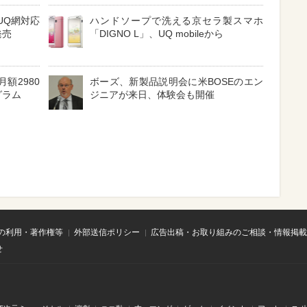
UQ網対応
ハンドソープで洗える京セラ製スマホ
発売
「DIGNO L」、UQ mobileから
額2980
ボーズ、新製品説明会に米BOSEのエン
グラム
ジニアが来日、体験会も開催
の利用・著作権等
外部送信ポリシー
広告出稿・お取り組みのご相談・情報掲載
せ