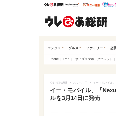
ウレぴあ総研
ハピママ*
ウレぴあ
ウレ
エンタメ
グルメ
ファミリー
恋
iPhone
iPad
Lサイズスマホ・タブレット
>
>
ウレぴあ総研
スマホ・IT
イー・モバイル、「
イー・モバイル、「Nexu
ルを3月14日に発売