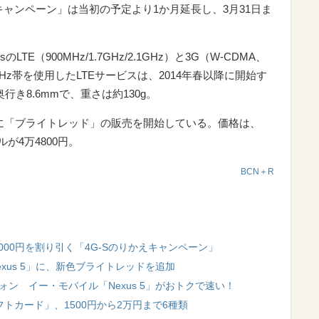
キャンペーン」は当初の予定より1か月延長し、3月31日ま
E（900MHz/1.7GHz/2.1GHz）と3G（W-CDMA、
00MHz帯を使用したLTEサービスは、2014年春以降に開始す
奥行き8.6mmで、重さは約130g。
ら、すでに「ブライトレッド」の販売を開始している。価格は、
ルが4万4800円。
BCN＋R
000円を割り引く「4G-Sのりかえキャンペーン」
「Nexus 5」に、新色ブライトレッドを追加
トフォン イー・モバイル「Nexus 5」がおトクで速い！
 ギフトカード」、1500円から2万円まで6種類