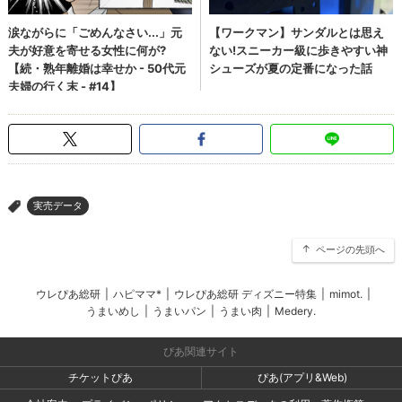
実売データ
>
ページの先頭へ
ウレぴあ総研
|
ハピママ*
|
ウレぴあ総研 ディズニー特集
|
mimot.
|
うまいめし
|
うまいパン
|
うまい肉
|
Medery.
ぴあ関連サイト
チケットぴあ
ぴあ(アプリ&Web)