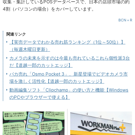
収集・集計しているPOSデータベースで、日本の店頭市場の約
4割（パソコンの場合）をカバーしています。
BCN＋R
関連リンク
【実売データでわかる売れ筋ランキング（1位～50位）】
（毎週木曜日更新）
カメラの未来を示すのは今最も売れているこれら個性派3台
だ【道越一郎のカットエッジ】
バカ売れ「Osmo Pocket 3」、新星登場でビデオカメラ市
場を激しく活性化【道越一郎のカットエッジ】
動画編集ソフト「Clipchamp」の使い方と機能【Windows
のPCやブラウザーで使える】