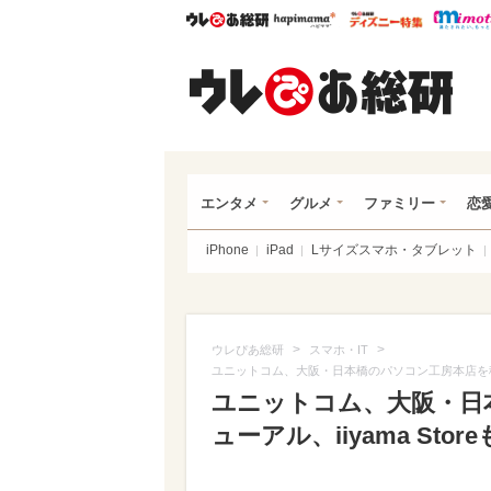
ウレぴあ総研
ハピママ*
ウレぴあ
ウレ
エンタメ
グルメ
ファミリー
恋
iPhone
iPad
Lサイズスマホ・タブレット
>
>
ウレぴあ総研
スマホ・IT
ユニットコム、大阪・日本橋のパソコン工房本店を移転・
ユニットコム、大阪・日
ューアル、iiyama Sto