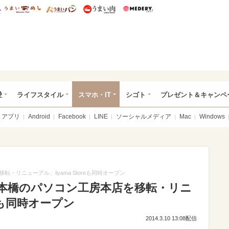
総研 ディズニー特集
mimot.
うまいめし
うまいパン
うまい肉
Medery.
ぴあ総研（うれぴあ）
愛
ライフスタイル
スマホ・IT
シゴト
プレゼント＆キャンペ
アプリ
Android
Facebook
LINE
ソーシャルメディア
Mac
Windows
リニューアル、iiyama Storeも同時オープン
本橋のパソコン工房本店を移転・リニ
reも同時オープン
2014.3.10 13:08配信