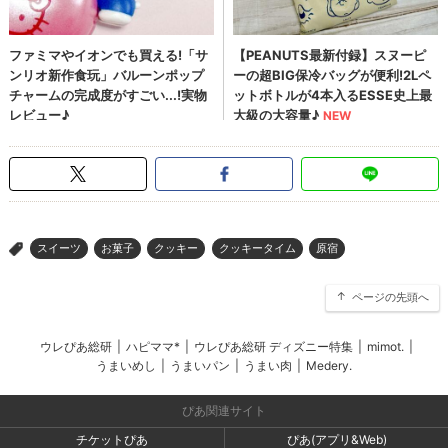
スイーツ
お菓子
クッキー
クッキータイム
原宿
>
ページの先頭へ
ウレぴあ総研
|
ハピママ*
|
ウレぴあ総研 ディズニー特集
|
mimot.
|
うまいめし
|
うまいパン
|
うまい肉
|
Medery.
ぴあ関連サイト
チケットぴあ
ぴあ(アプリ&Web)