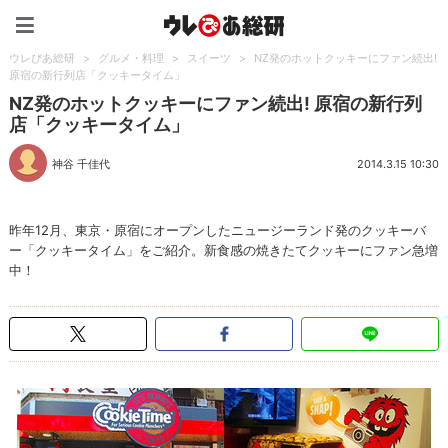
ウレぴあ総研（うれぴあ）
ウレぴあ総研
>
グルメ・料理
>
スイーツ
>
NZ発のホットクッキーにファン続出!
原宿の新行列店「クッキータイム」
NZ発のホットクッキーにファン続出! 原宿の新行列
店「クッキータイム」
神谷 千佳代
2014.3.15 10:30
昨年12月、東京・原宿にオープンしたニュージーランド発のクッキーバ
ー「クッキータイム」をご紹介。新食感の焼きたてクッキーにファン急増
中！