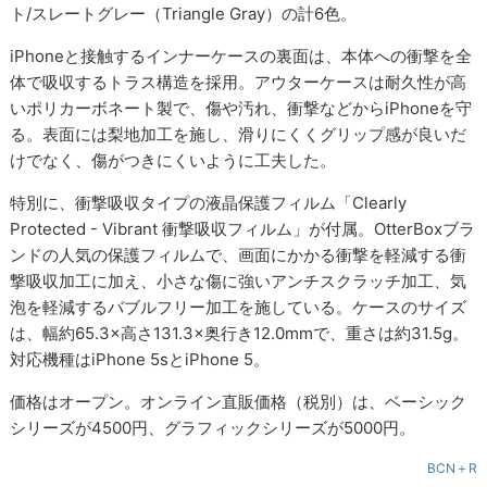
ト/スレートグレー（Triangle Gray）の計6色。
iPhoneと接触するインナーケースの裏面は、本体への衝撃を全
体で吸収するトラス構造を採用。アウターケースは耐久性が高
いポリカーボネート製で、傷や汚れ、衝撃などからiPhoneを守
る。表面には梨地加工を施し、滑りにくくグリップ感が良いだ
けでなく、傷がつきにくいように工夫した。
特別に、衝撃吸収タイプの液晶保護フィルム「Clearly
Protected - Vibrant 衝撃吸収フィルム」が付属。OtterBoxブラ
ンドの人気の保護フィルムで、画面にかかる衝撃を軽減する衝
撃吸収加工に加え、小さな傷に強いアンチスクラッチ加工、気
泡を軽減するバブルフリー加工を施している。ケースのサイズ
は、幅約65.3×高さ131.3×奥行き12.0mmで、重さは約31.5g。
対応機種はiPhone 5sとiPhone 5。
価格はオープン。オンライン直販価格（税別）は、ベーシック
シリーズが4500円、グラフィックシリーズが5000円。
BCN＋R