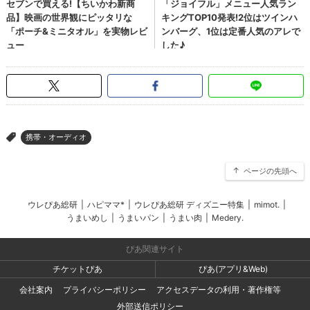
携帯・オーディオ
>
ページの先頭へ
ウレぴあ総研
|
ハピママ*
|
ウレぴあ総研 ディズニー特集
|
mimot.
|
うまいめし
|
うまいパン
|
うまい肉
|
Medery.
ぴあ関連サイト
チケットぴあ
ぴあ(アプリ&Web)
会社案内
プライバシーポリシー
アクセスデータの利用・著作権等
外部送信ポリシー