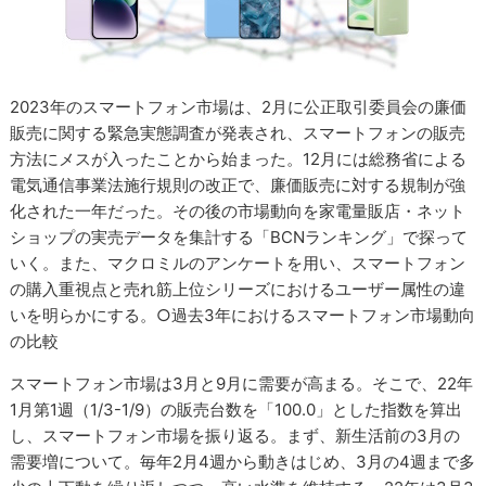
2023年のスマートフォン市場は、2月に公正取引委員会の廉価
販売に関する緊急実態調査が発表され、スマートフォンの販売
方法にメスが入ったことから始まった。12月には総務省による
電気通信事業法施行規則の改正で、廉価販売に対する規制が強
化された一年だった。その後の市場動向を家電量販店・ネット
ショップの実売データを集計する「BCNランキング」で探って
いく。また、マクロミルのアンケートを用い、スマートフォン
の購入重視点と売れ筋上位シリーズにおけるユーザー属性の違
いを明らかにする。○過去3年におけるスマートフォン市場動向
の比較
スマートフォン市場は3月と9月に需要が高まる。そこで、22年
1月第1週（1/3-1/9）の販売台数を「100.0」とした指数を算出
し、スマートフォン市場を振り返る。まず、新生活前の3月の
需要増について。毎年2月4週から動きはじめ、3月の4週まで多