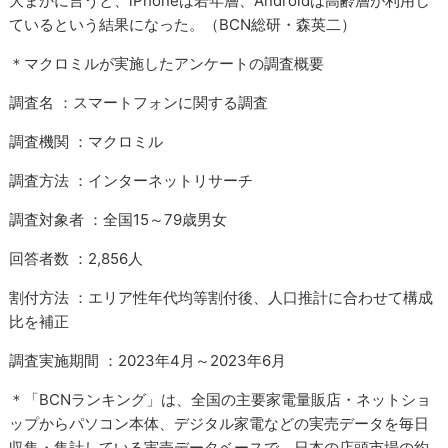
大まかに言うと、iPhoneは若年層、Androidは高齢層が利用し
ているという結果になった。（BCN総研・森英二）
＊マクロミルが実施したアンケートの調査概要
調査名 ：スマートフォンに関する調査
調査機関 ：マクロミル
調査方法 ：インターネットリサーチ
調査対象者 ：全国15～79歳男女
回答者数 ：2,856人
割付方法 ：エリア性年代均等割付後、人口推計に合わせて構成
比を補正
調査実施期間 ：2023年4月～2023年6月
＊「BCNランキング」は、全国の主要家電量販店・ネットショ
ップからパソコン本体、デジタル家電などの実売データを毎日
収集・集計している実売データベースで、日本の店頭市場の約