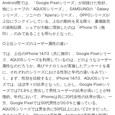
Android勢では、「Google Pixelシリーズ」が頭抜けた恰好。
他にシャープの「AQUOSシリーズ」、SAMSUNGの「Galaxy
シリーズ」、ソニーの「Xperiaシリーズ」、OPPOシリーズが
上位にランクインしている。上位の動向を見る限り、廉価販売
の規制以降、シェアが大幅に増加したのは「iPhone 15（無
印）」のみであることも明らかとなった。
○上位シリーズのユーザー属性の違い
では、上位のiPhone 14/13（共に無印）、Google Pixelシリー
ズ、AQUOSシリーズを利用しているのは、どのようなユーザー
属性なのだろうか。再びマクロミルが実施したアンケートを基
に、それぞれのシリーズにおける性別と年代の違いをみてい
く。まず、性別を比較すると、iPhone 14/13、AQUOSシリー
ズでは、ほぼ半々の比率となった。しかし、Google Pixelシリ
ーズでは73.9％と突出して男性ユーザーの比率が高いことが特
徴的。年代において、iPhoneは共に20代女性の比率が高い。一
方、Google Pixelでは50代男性が20.0％と偏っている。
AQUOSシリーズでは男女共に50代以上において2ケタだった。