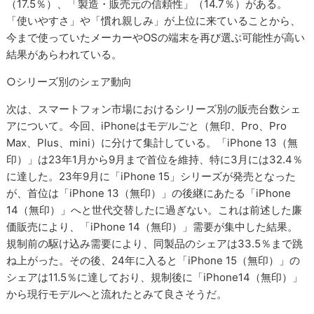
（17.5％）、「製造・販売元の信頼性」（14.7％）がある。
「使いやすさ」や「慣れ親しみ」が上位に来ていることから、
今まで使っていたメーカーやOSの端末を再び選ぶ可能性が高い
結果があらわれている。
○シリーズ別のシェア動向
次は、スマートフォン市場におけるシリーズ別の販売台数シェ
アについて。今回、iPhoneはモデルごと（無印、Pro、Pro
Max、Plus、mini）に分けて集計している。「iPhone 13（無
印）」は23年1月から9月まで首位を維持、特に3月には32.4％
に達した。23年9月に「iPhone 15」シリーズが発売となった
が、首位は「iPhone 13（無印）」の後継にあたる「iPhone
14（無印）」へと世代交替したに過ぎない。これは前述した廉
価販売により、「iPhone 14（無印）」需要が集中した結果。
規制前の駆け込み需要により、同製品のシェアは33.5％まで跳
ね上がった。その後、24年に入ると「iPhone 15（無印）」の
シェアは11.5％に達しており、規制後に「iPhone14（無印）」
から現行モデルへと流れたとみて良さそうだ。