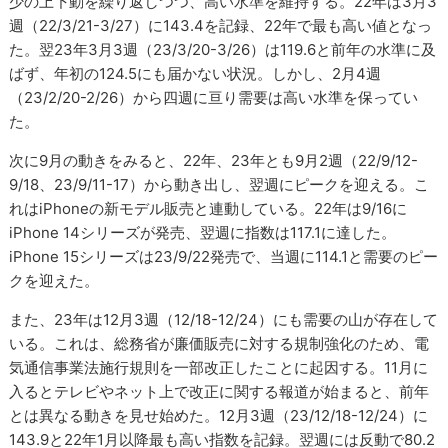
少の上下動を繰り返しつつ、高い水準を維持する。22年は3月3
週（22/3/21-3/27）に143.4を記録、22年で最も高い値となっ
た。翌23年3月3週（23/3/20-3/26）は119.6と前年の水準に及
ばず、年初の124.5にも届かない状況。しかし、2月4週
（23/2/20-2/26）から四週に亘り需要は高い水準を保ってい
た。
次に9月の動きをみると、22年、23年とも9月2週（22/9/12-
9/18、23/9/11-17）から動き出し、翌週にピークを迎える。こ
れはiPhoneの新モデル販売と連動している。22年は9/16に
iPhone 14シリーズが発売、翌週に指数は117.1に達した。
iPhone 15シリーズは23/9/22発売で、当週に114.1と需要のピー
クを迎えた。
また、23年は12月3週（12/18-12/24）にも需要の山が存在して
いる。これは、総務省が廉価販売に対する規制強化のため、電
気通信事業法施行規則を一部改正したことに起因する。11月に
入るとテレビやネット上で改正に関する報道が始まると、前年
とは異なる動きを見せ始めた。12月3週（23/12/18-12/24）に
143.9と22年1月以降最も高い指数を記録。翌週には反動で80.2