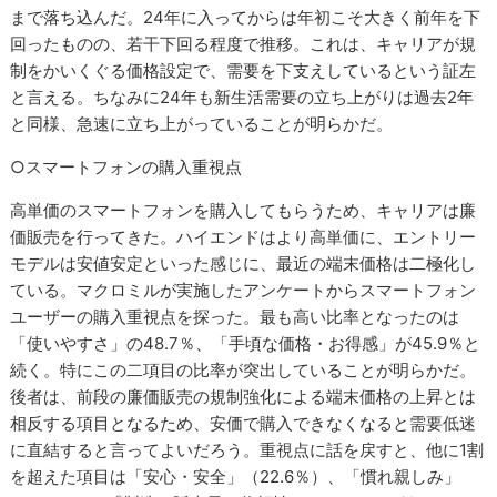
まで落ち込んだ。24年に入ってからは年初こそ大きく前年を下
回ったものの、若干下回る程度で推移。これは、キャリアが規
制をかいくぐる価格設定で、需要を下支えしているという証左
と言える。ちなみに24年も新生活需要の立ち上がりは過去2年
と同様、急速に立ち上がっていることが明らかだ。
○スマートフォンの購入重視点
高単価のスマートフォンを購入してもらうため、キャリアは廉
価販売を行ってきた。ハイエンドはより高単価に、エントリー
モデルは安値安定といった感じに、最近の端末価格は二極化し
ている。マクロミルが実施したアンケートからスマートフォン
ユーザーの購入重視点を探った。最も高い比率となったのは
「使いやすさ」の48.7％、「手頃な価格・お得感」が45.9％と
続く。特にこの二項目の比率が突出していることが明らかだ。
後者は、前段の廉価販売の規制強化による端末価格の上昇とは
相反する項目となるため、安価で購入できなくなると需要低迷
に直結すると言ってよいだろう。重視点に話を戻すと、他に1割
を超えた項目は「安心・安全」（22.6％）、「慣れ親しみ」