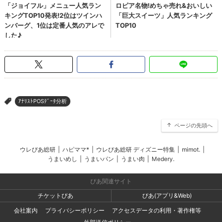
ｱﾅﾘｽﾄPOSﾃﾞｰﾀ分析
>
ページの先頭へ
ウレぴあ総研
|
ハピママ*
|
ウレぴあ総研 ディズニー特集
|
mimot.
|
うまいめし
|
うまいパン
|
うまい肉
|
Medery.
ぴあ関連サイト
チケットぴあ
ぴあ(アプリ&Web)
会社案内
プライバシーポリシー
アクセスデータの利用・著作権等